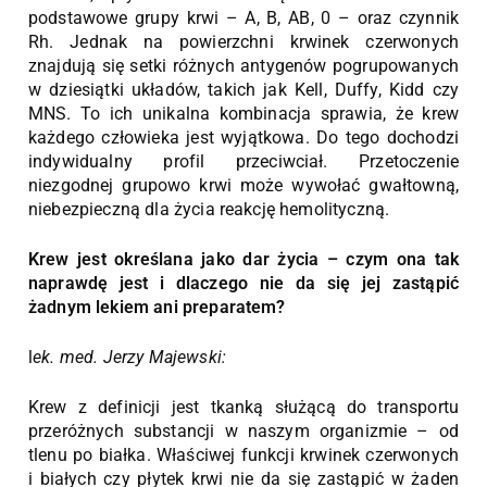
podstawowe grupy krwi – A, B, AB, 0 – oraz czynnik
Rh. Jednak na powierzchni krwinek czerwonych
znajdują się setki różnych antygenów pogrupowanych
w dziesiątki układów, takich jak Kell, Duffy, Kidd czy
MNS. To ich unikalna kombinacja sprawia, że krew
każdego człowieka jest wyjątkowa. Do tego dochodzi
indywidualny profil przeciwciał. Przetoczenie
niezgodnej grupowo krwi może wywołać gwałtowną,
niebezpieczną dla życia reakcję hemolityczną.
Krew jest określana jako dar życia – czym ona tak
naprawdę jest i dlaczego nie da się jej zastąpić
żadnym lekiem ani preparatem?
l
ek. med. Jerzy Majewski:
Krew z definicji jest tkanką służącą do transportu
przeróżnych substancji w naszym organizmie – od
tlenu po białka. Właściwej funkcji krwinek czerwonych
i białych czy płytek krwi nie da się zastąpić w żaden