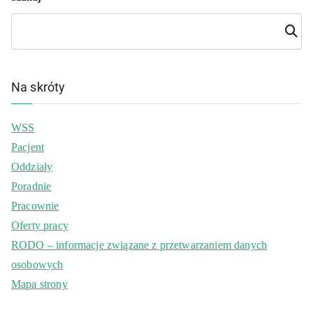
Szuka
j
Na skróty
WSS
Pacjent
Oddziały
Poradnie
Pracownie
Oferty pracy
RODO – informacje związane z przetwarzaniem danych
osobowych
Mapa strony