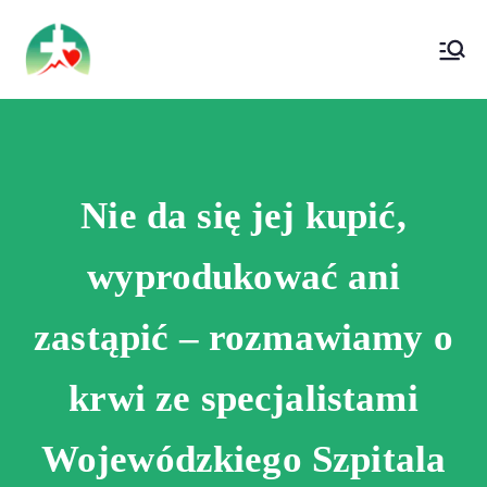
treści
Wojewódzki Szpital Specjalistyczny im. Św.
Wojewódzki Szpital Specjalistyczny im.
Rafała w Czerwonej Górze
Św. Rafała w Czerwonej Górze
Nie da się jej kupić,
wyprodukować ani
zastąpić – rozmawiamy o
krwi ze specjalistami
Wojewódzkiego Szpitala