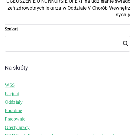
OGŁOSZENIE O KONKURSIE OFERT na udzielanie świadc
zeń zdrowotnych lekarza w Oddziale V Chorób Wewnętrz
nych
Szukaj
Szuka
j
Na skróty
WSS
Pacjent
Oddziały
Poradnie
Pracownie
Oferty pracy