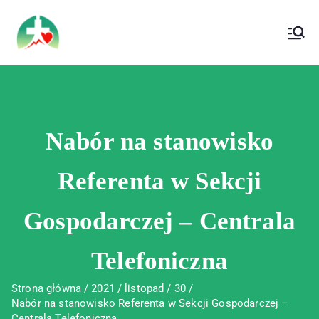
treści
Wojewódzki Szpital Specjalistyczny im. Św.
Wojewódzki Szpital Specjalistyczny im.
Rafała w Czerwonej Górze
Św. Rafała w Czerwonej Górze
Nabór na stanowisko
Referenta w Sekcji
Gospodarczej – Centrala
Telefoniczna
Strona główna
2021
listopad
30
Nabór na stanowisko Referenta w Sekcji Gospodarczej –
Centrala Telefoniczna