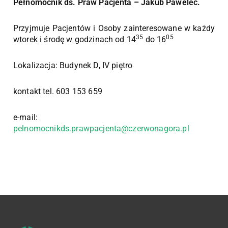
Pełnomocnik ds. Praw Pacjenta – Jakub Pawelec.
Przyjmuje Pacjentów i Osoby zainteresowane w każdy
35
05
wtorek i środę w godzinach od 14
do 16
Lokalizacja: Budynek D, IV piętro
kontakt tel. 603 153 659
e-mail:
pelnomocnikds.prawpacjenta@czerwonagora.pl