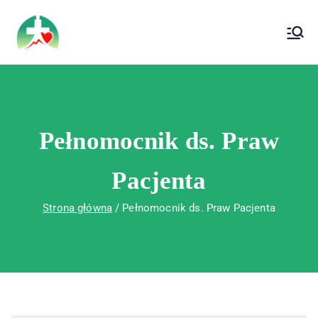
treści
Wojewódzki Szpital Specjalistyczny im. Św.
Wojewódzki Szpital Specjalistyczny im.
Rafała w Czerwonej Górze
Św. Rafała w Czerwonej Górze
Pełnomocnik ds. Praw
Pacjenta
Strona główna
Pełnomocnik ds. Praw Pacjenta