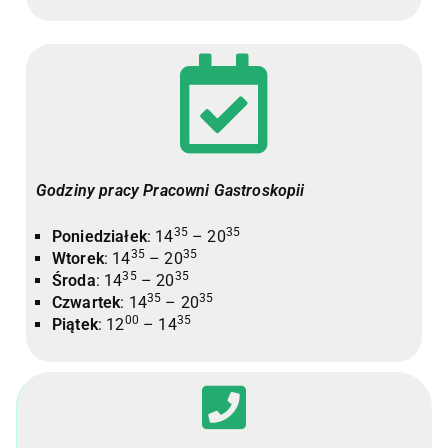
Godziny pracy Pracowni Gastroskopii
35
35
Poniedziałek
: 14
– 20
35
35
Wtorek
: 14
– 20
35
35
Środa
: 14
– 20
35
35
Czwartek
: 14
– 20
00
35
Piątek
: 12
– 14