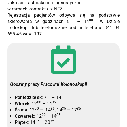
zakresie gastroskopii diagnostycznej
w ramach kontraktu z NFZ.
Rejestracja pacjentów odbywa się na podstawie
00
00
skierowania w godzinach 8
– 14
w Dziale
Endoskopii lub telefonicznie pod nr telefonu: 041 34
655 45 wew. 197.
Godziny pracy Pracowni Kolonoskopii
30
35
Poniedziałek
: 7
– 14
00
35
Wtorek
: 12
– 14
00
35
35
35
Środa
: 12
– 14
, 14
– 17
00
35
Czwartek
: 12
– 14
35
35
Piątek
: 14
– 20