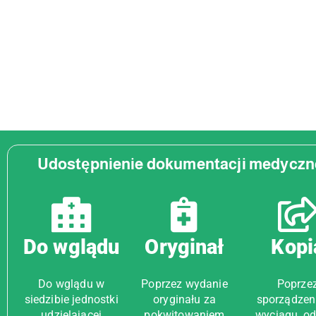
Udostępnienie dokumentacji medyczne
Do wglądu
Oryginał
Kopi
Do wglądu w
Poprzez wydanie
Poprze
siedzibie jednostki
oryginału za
sporządzeni
udzielającej
pokwitowaniem
wyciągu, od