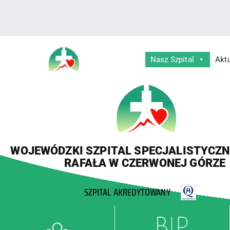
treści
Nasz Szpital
Akt
Wojewódzki Szpital Specjalistyczny im.
Wojewódzki Szpital Specjalisty
WOJEWÓDZKI SZPITAL SPECJALISTYCZNY
RAFAŁA W CZERWONEJ GÓRZE
SZPITAL AKREDYTOWANY