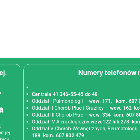
j:
Numery telefonów n
Centrala 41 346-55-45 do 48
Oddział I Pulmonologii –
wew. 171, kom. 607 
a
Oddział II Chorób Płuc i Gruźlicy –
wew. 162 ko
Oddział III Chorób Płuc –
wew. 334 kom. 607 8
Oddział IV Alergologiczny
wew.122 lub 278 ko
z
Oddział V Chorób Wewnętrznych, Reumatologii, 
e jej
189 kom. 607 802 479
pisu,