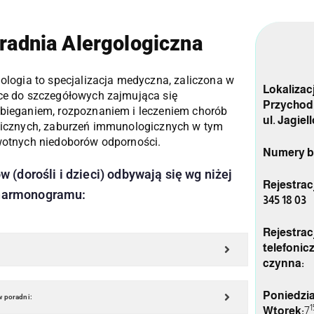
radnia Alergologiczna
gologia to specjalizacja medyczna, zaliczona w
Lokaliza
ce do szczegółowych zajmująca się
Przychodn
bieganiem, rozpoznaniem i leczeniem chorób
ul. Jagiel
gicznych, zaburzeń immunologicznych w tym
wotnych niedoborów odporności.
Numery b
w (dorośli i dzieci) odbywają się wg niżej
Rejestrac
harmonogramu:
345 18 03
Rejestrac
telefonic
czynna:
Poniedzia
w poradni:
1
Wtorek:
7