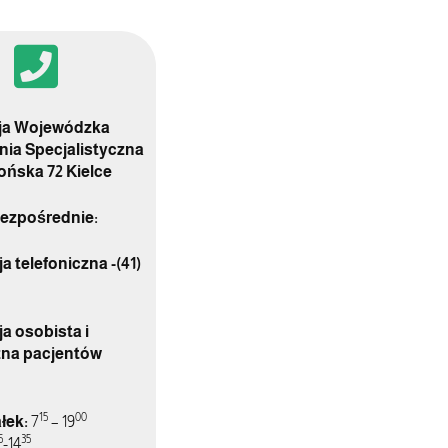
cja Wojewódzka
ia Specjalistyczna
lońska 72 Kielce
ezpośrednie:
ja telefoniczna
-(41)
ja osobista i
zna pacjentów
15
00
łek:
7
– 19
5
35
-14