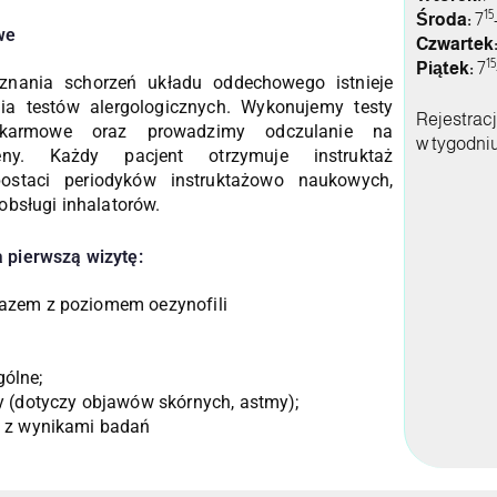
15
Środa:
7
we
Czwartek
15
Piątek:
7
znania schorzeń układu oddechowego istnieje
a testów alergologicznych. Wykonujemy testy
Rejestracj
okarmowe oraz prowadzimy odczulanie na
w tygodni
geny. Każdy pacjent otrzymuje instruktaż
postaci periodyków instruktażowo naukowych,
 obsługi inhalatorów.
 pierwszą wizytę:
azem z poziomem oezynofili
ólne;
y (dotyczy objawów skórnych, astmy);
e z wynikami badań