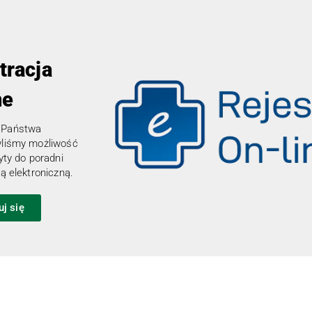
tracja
ne
 Państwa
yliśmy możliwość
yty do poradni
ą elektroniczną.
uj się