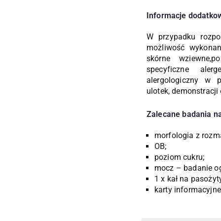
Informacje dodatko
W przypadku rozpo
możliwość wykonani
skórne wziewne,p
specyficzne aler
alergologiczny w 
ulotek, demonstracji
Zalecane badania na
morfologia z rozm
OB;
poziom cukru;
mocz – badanie og
1 x kał na pasożyt
karty informacyjn