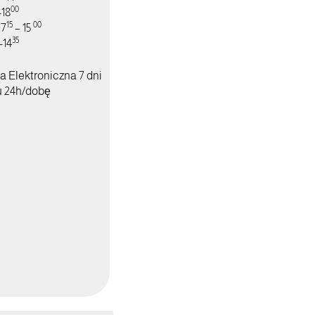
00
-18
15
00
:
7
– 15
35
-14
a Elektroniczna 7 dni
u 24h/dobę