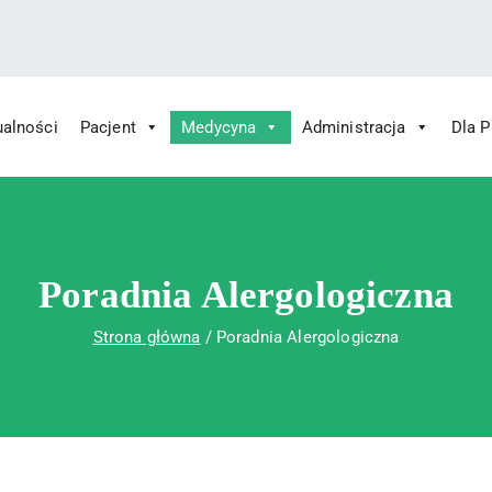
ualności
Pacjent
Medycyna
Administracja
Dla 
 Św. Rafała w Czerwonej Górze
ny im. Św. Rafała w Czerwonej Górze
Poradnia Alergologiczna
Strona główna
Poradnia Alergologiczna