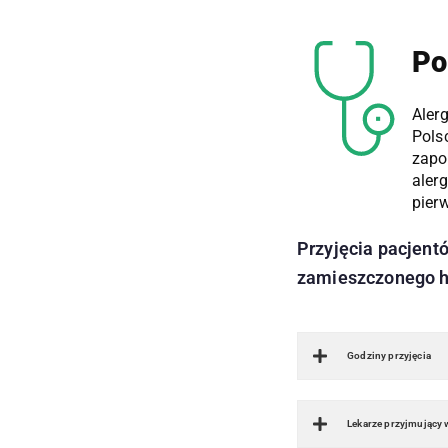
Po
Aler
Pols
zapo
aler
pier
Przyjęcia pacjentó
zamieszczonego 
Godziny przyjęcia
Lekarze przyjmujący 