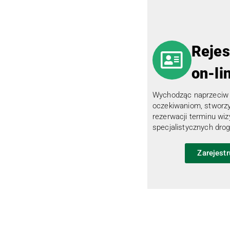
Rejes
on-li
Wychodząc naprzeciw
oczekiwaniom, stworz
rezerwacji terminu wiz
specjalistycznych drog
Zarejestr