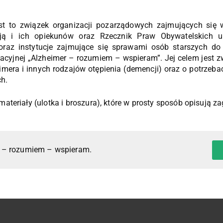
est to związek organizacji pozarządowych zajmujących się 
ją i ich opiekunów oraz Rzecznik Praw Obywatelskich up
oraz instytucje zajmujące się sprawami osób starszych do
acyjnej „Alzheimer – rozumiem – wspieram”. Jej celem jest z
mera i innych rodzajów otępienia (demencji) oraz o potrzeba
h.
materiały (ulotka i broszura), które w prosty sposób opisują z
 – rozumiem – wspieram.