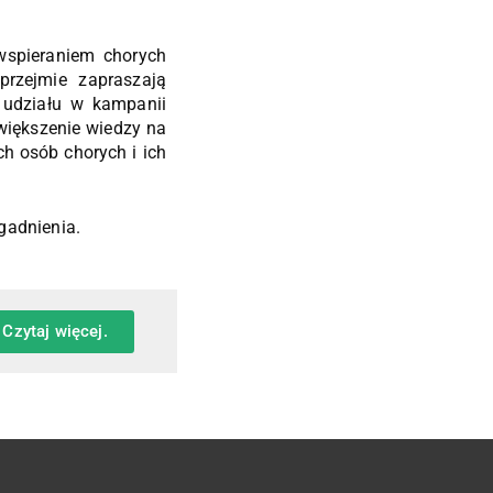
wspieraniem chorych
rzejmie zapraszają
 udziału w kampanii
większenie wiedzy na
ch osób chorych i ich
agadnienia.
Czytaj więcej.