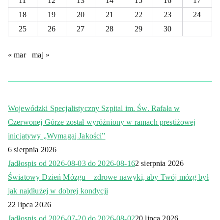
11
12
13
14
15
16
17
18
19
20
21
22
23
24
25
26
27
28
29
30
« mar
maj »
Wojewódzki Specjalistyczny Szpital im. Św. Rafała w
Czerwonej Górze został wyróżniony w ramach prestiżowej
inicjatywy „Wymagaj Jakości”
6 sierpnia 2026
Jadłospis od 2026-08-03 do 2026-08-16
2 sierpnia 2026
Światowy Dzień Mózgu – zdrowe nawyki, aby Twój mózg był
jak najdłużej w dobrej kondycji
22 lipca 2026
Jadłospis od 2026-07-20 do 2026-08-02
20 lipca 2026