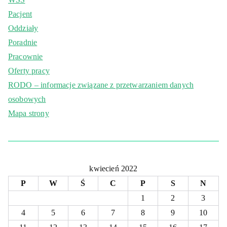
Pacjent
Oddziały
Poradnie
Pracownie
Oferty pracy
RODO – informacje związane z przetwarzaniem danych
osobowych
Mapa strony
kwiecień 2022
P
W
Ś
C
P
S
N
1
2
3
4
5
6
7
8
9
10