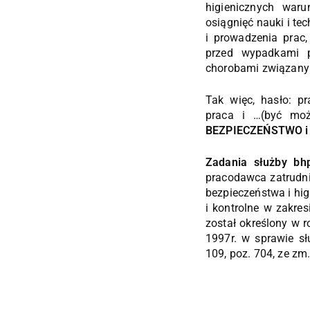
higienicznych war
osiągnięć nauki i te
i prowadzenia prac
przed wypadkami p
chorobami związany
Tak więc, hasło: pr
praca i …(być mo
BEZPIECZEŃSTWO i
Zadania służby bh
pracodawca zatrudni
bezpieczeństwa i hig
i kontrolne w zakres
został określony w 
1997r. w sprawie sł
109, poz. 704, ze zm.