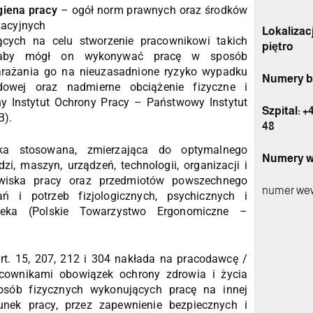
giena pracy
– ogół norm prawnych oraz środków
zacyjnych
Lokalizac
ących na celu stworzenie pracownikowi takich
piętro
 aby mógł on wykonywać pracę w sposób
arażania go na nieuzasadnione ryzyko wypadku
Numery b
owej oraz nadmierne obciążenie fizyczne i
ny Instytut Ochrony Pracy – Państwowy Instytut
Szpital:
+4
B).
48
a stosowana, zmierzająca do optymalnego
Numery w
i, maszyn, urządzeń, technologii, organizacji i
owiska pracy oraz przedmiotów powszechnego
numer we
 i potrzeb fizjologicznych, psychicznych i
ieka (Polskie Towarzystwo Ergonomiczne –
t. 15, 207, 212 i 304 nakłada na pracodawcę /
acownikami obowiązek ochrony zdrowia i życia
osób fizycznych wykonujących pracę na innej
unek pracy, przez zapewnienie bezpiecznych i