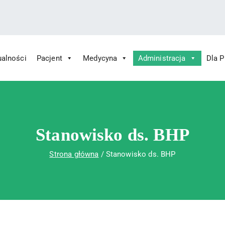
ualności
Pacjent
Medycyna
Administracja
Dla 
 Św. Rafała w Czerwonej Górze
ny im. Św. Rafała w Czerwonej Górze
Stanowisko ds. BHP
Strona główna
Stanowisko ds. BHP