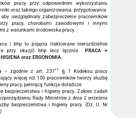
unków pracy przy odpowiednim wykorzystaniu
chniki oraz takiego organizowania, przygotowania
, aby uwzględniały zabezpieczenie pracowników
rzy pracy, chorobami zawodowymi i innymi
mi z warunkami środowiska pracy.
aca i bhp to pojęcia traktowane nierozdzielnie
że przy okazji) bhp lecz łącznie
PRACA +
 HIGIENA oraz ERGONOMIA.
11
p
– zgodnie z art. 237
§ 1 Kodeksu pracy
ający więcej niż 100 pracowników tworzy służbę
ieny pracy, pełniącą funkcje doradcze
ie bezpieczeństwa i higieny pracy. Zakres zadań
rozporządzeniu Rady Ministrów z dnia 2 września
użby bezpieczeństwa i higieny pracy. (Dz. U. Nr
)