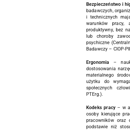
Bezpieczeństwo i hi
badawczych, organi
i technicznych maj
warunków pracy,
produktywny, bez n
lub choroby zawod
psychiczne (Central
Badawczy – CIOP-PI
Ergonomia
– nauk
dostosowania narzędz
materialnego środ
użytku do wymagań
społecznych człow
PTErg.).
Kodeks pracy
– w ar
osoby kierujące pr
pracowników oraz 
podstawie niż stos