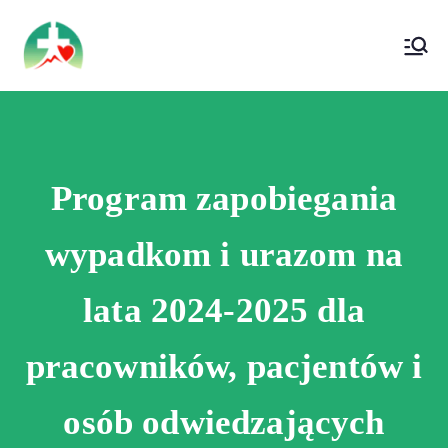
treści
Wojewódzki Szpital Specjalistyczny im. Św.
Wojewódzki Szpital Specjalistyczny im.
Rafała w Czerwonej Górze
Św. Rafała w Czerwonej Górze
Program zapobiegania
wypadkom i urazom na
lata 2024-2025 dla
pracowników, pacjentów i
osób odwiedzających