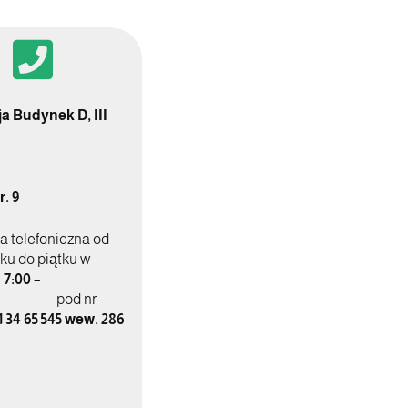
ja Budynek D, III
. 9
a telefoniczna od
ku do piątku w
h
7:00 –
od nr
1 34 65 545 wew. 286