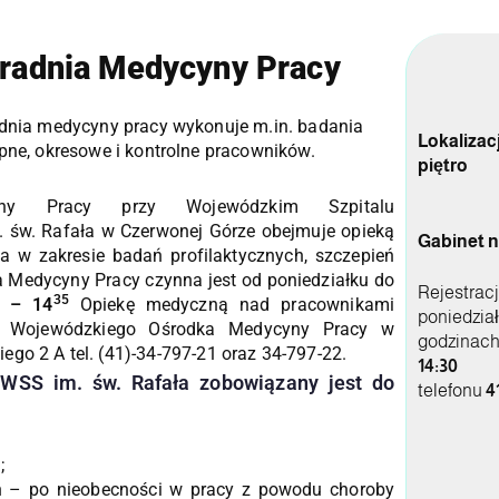
radnia Medycyny Pracy
dnia medycyny pracy wykonuje m.in. badania
Lokalizac
pne, okresowe i kontrolne pracowników.
piętro
yny Pracy przy Wojewódzkim Szpitalu
. św. Rafała w Czerwonej Górze obejmuje opieką
Gabinet nr
a w zakresie badań profilaktycznych, szczepień
 Medycyny Pracy czynna jest od poniedziałku do
Rejestracj
35
– 14
Opiekę medyczną nad pracownikami
poniedział
z Wojewódzkiego Ośrodka Medycyny Pracy w
godzinac
iego 2 A tel. (41)-34-797-21 oraz 34-797-22.
14:30
p
WSS im. św. Rafała zobowiązany jest do
telefonu
4
;
h – po nieobecności w pracy z powodu choroby