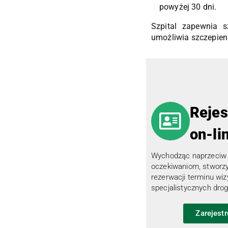
powyżej 30 dni.
Szpital zapewnia 
umożliwia szczepieni
Rejes
on-li
Wychodząc naprzeciw
oczekiwaniom, stworz
rezerwacji terminu wiz
specjalistycznych drog
Zarejestr