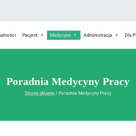
ualności
Pacjent
Medycyna
Administracja
Dla 
 Św. Rafała w Czerwonej Górze
ny im. Św. Rafała w Czerwonej Górze
Poradnia Medycyny Pracy
Strona główna
Poradnia Medycyny Pracy