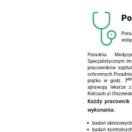
Po
Pora
wstę
Poradnia Medyc
Specjalistycznym im
pracowników szpital
ochronnych.Poradnia
00
piątku w godz.
7
sprawują lekarze 
Kielcach ul Olszewsk
Każdy pracownik 
wykonania:
badań okresowych
badań kontrolnyc