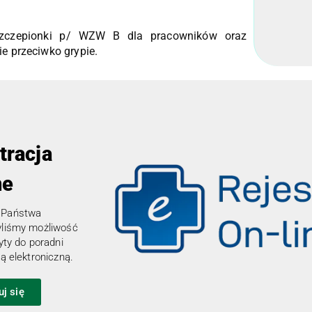
szczepionki p/ WZW B dla pracowników oraz
e przeciwko grypie.
tracja
ne
 Państwa
yliśmy możliwość
yty do poradni
ą elektroniczną.
uj się