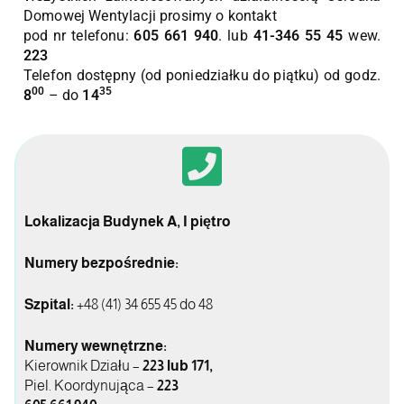
Domowej Wentylacji prosimy o kontakt
pod nr telefonu:
605 661 940
. lub
41-346 55 45
wew.
223
Telefon dostępny (od poniedziałku do piątku) od godz.
00
35
8
– do
14
Lokalizacja Budynek A, I piętro
Numery bezpośrednie:
Szpital:
+48 (41) 34 655 45 do 48
Numery wewnętrzne:
Kierownik Działu –
223 lub 171,
Piel. Koordynująca –
223