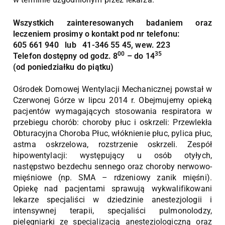
Wszystkich zainteresowanych badaniem oraz
leczeniem prosimy o kontakt pod nr telefonu:
605 661 940 lub 41-346 55 45, wew. 223
00
35
Telefon dostępny od godz. 8
– do 14
(od poniedziałku do piątku)
Ośrodek Domowej Wentylacji Mechanicznej powstał w
Czerwonej Górze w lipcu 2014 r. Obejmujemy opieką
pacjentów wymagających stosowania respiratora w
przebiegu chorób: choroby płuc i oskrzeli: Przewlekła
Obturacyjna Choroba Płuc, włóknienie płuc, pylica płuc,
astma oskrzelowa, rozstrzenie oskrzeli. Zespół
hipowentylacji: występujący u osób otyłych,
następstwo bezdechu sennego oraz choroby nerwowo-
mięśniowe (np. SMA – rdzeniowy zanik mięśni).
Opiekę nad pacjentami sprawują wykwalifikowani
lekarze specjaliści w dziedzinie anestezjologii i
intensywnej terapii, specjaliści pulmonolodzy,
pielęgniarki ze specjalizacją anestezjologiczną oraz