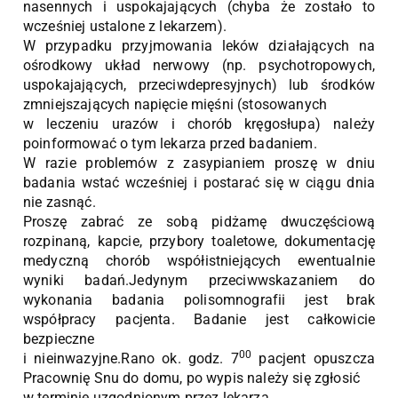
nasennych i uspokajających (chyba że zostało to
wcześniej ustalone z lekarzem).
W przypadku przyjmowania leków działających na
ośrodkowy układ nerwowy (np. psychotropowych,
uspokajających, przeciwdepresyjnych) lub środków
zmniejszających napięcie mięśni (stosowanych
w leczeniu urazów i chorób kręgosłupa) należy
poinformować o tym lekarza przed badaniem.
W razie problemów z zasypianiem proszę w dniu
badania wstać wcześniej i postarać się w ciągu dnia
nie zasnąć.
Proszę zabrać ze sobą pidżamę dwuczęściową
rozpinaną, kapcie, przybory toaletowe, dokumentację
medyczną chorób współistniejących ewentualnie
wyniki badań.Jedynym przeciwwskazaniem do
wykonania badania polisomnografii jest brak
współpracy pacjenta. Badanie jest całkowicie
bezpieczne
00
i nieinwazyjne.Rano ok. godz. 7
pacjent opuszcza
Pracownię Snu do domu, po wypis należy się zgłosić
w terminie uzgodnionym przez lekarza.