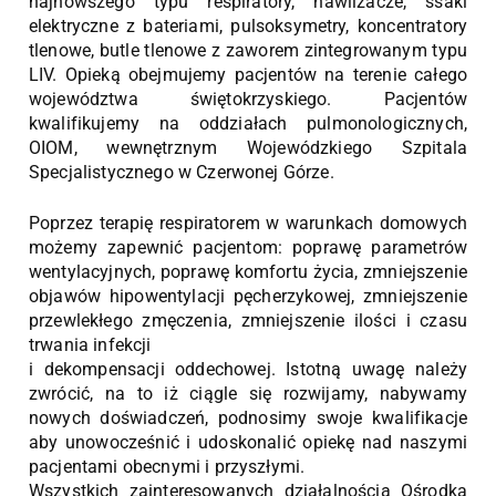
najnowszego typu respiratory, nawilżacze, ssaki
elektryczne z bateriami, pulsoksymetry, koncentratory
tlenowe, butle tlenowe z zaworem zintegrowanym typu
LIV. Opieką obejmujemy pacjentów na terenie całego
województwa świętokrzyskiego. Pacjentów
kwalifikujemy na oddziałach pulmonologicznych,
OIOM, wewnętrznym Wojewódzkiego Szpitala
Specjalistycznego w Czerwonej Górze.
Poprzez terapię respiratorem w warunkach domowych
możemy zapewnić pacjentom: poprawę parametrów
wentylacyjnych, poprawę komfortu życia, zmniejszenie
objawów hipowentylacji pęcherzykowej, zmniejszenie
przewlekłego zmęczenia, zmniejszenie ilości i czasu
trwania infekcji
i dekompensacji oddechowej. Istotną uwagę należy
zwrócić, na to iż ciągle się rozwijamy, nabywamy
nowych doświadczeń, podnosimy swoje kwalifikacje
aby unowocześnić i udoskonalić opiekę nad naszymi
pacjentami obecnymi i przyszłymi.
Wszystkich zainteresowanych działalnością Ośrodka