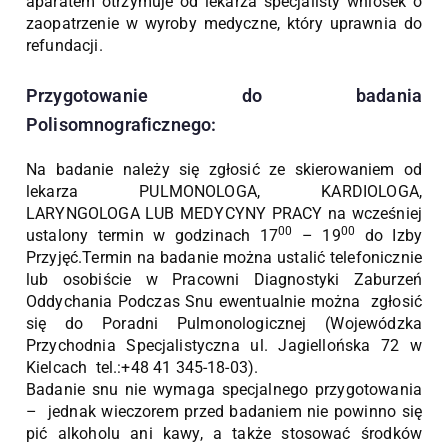
aparatem otrzymuje od lekarza specjalisty wniosek o
zaopatrzenie w wyroby medyczne, który uprawnia do
refundacji.
Przygotowanie do badania
Polisomnograficznego:
Na badanie należy się zgłosić ze skierowaniem od
lekarza PULMONOLOGA, KARDIOLOGA,
LARYNGOLOGA LUB MEDYCYNY PRACY na wcześniej
00
00
ustalony termin w godzinach 17
– 19
do Izby
Przyjęć.Termin na badanie można ustalić telefonicznie
lub osobiście w Pracowni Diagnostyki Zaburzeń
Oddychania Podczas Snu ewentualnie można zgłosić
się do Poradni Pulmonologicznej (Wojewódzka
Przychodnia Specjalistyczna ul. Jagiellońska 72 w
Kielcach tel.:+48 41 345-18-03).
Badanie snu nie wymaga specjalnego przygotowania
– jednak wieczorem przed badaniem nie powinno się
pić alkoholu ani kawy, a także stosować środków