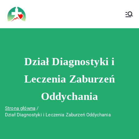
treści
Wojewódzki Szpital Specjalistyczny im. Św.
Wojewódzki Szpital Specjalistyczny im.
Rafała w Czerwonej Górze
Św. Rafała w Czerwonej Górze
Dział Diagnostyki i
Leczenia Zaburzeń
Oddychania
Strona główna
Dział Diagnostyki i Leczenia Zaburzeń Oddychania