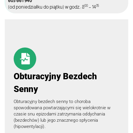
605 661 940
00
35
(od poniedziałku do piątku) w godz.: 8
– 14
Obturacyjny Bezdech
Senny
Obturacyjny bezdech senny to choroba
spowodowana powtarzającymi się wielokrotnie w
czasie snu epizodami zatrzymania oddychania
(bezdechów) lub jego znacznego spłycenia
(hipowentylacji).