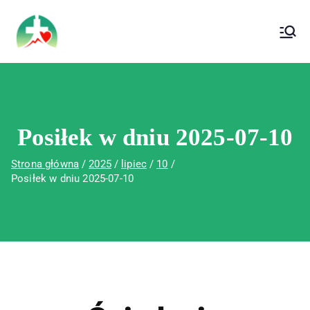
treści
Wojewódzki Szpital Specjalistyczny im. Św.
Wojewódzki Szpital Specjalistyczny im.
Rafała w Czerwonej Górze
Św. Rafała w Czerwonej Górze
Posiłek w dniu 2025-07-10
Strona główna
2025
lipiec
10
Posiłek w dniu 2025-07-10