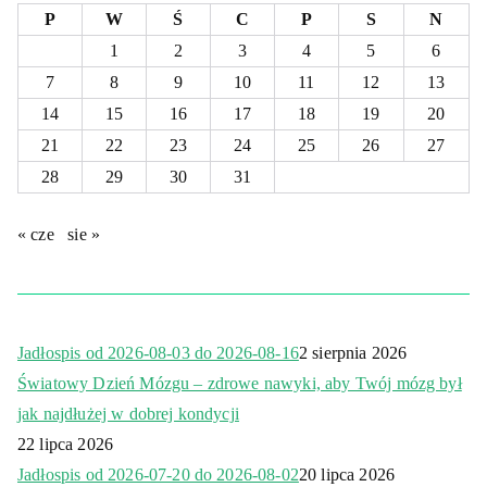
P
W
Ś
C
P
S
N
1
2
3
4
5
6
7
8
9
10
11
12
13
14
15
16
17
18
19
20
21
22
23
24
25
26
27
28
29
30
31
« cze
sie »
Jadłospis od 2026-08-03 do 2026-08-16
2 sierpnia 2026
Światowy Dzień Mózgu – zdrowe nawyki, aby Twój mózg był
jak najdłużej w dobrej kondycji
22 lipca 2026
Jadłospis od 2026-07-20 do 2026-08-02
20 lipca 2026