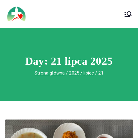
treści
Wojewódzki Szpital Specjalistyczny im. Św.
Wojewódzki Szpital Specjalistyczny im.
Rafała w Czerwonej Górze
Św. Rafała w Czerwonej Górze
Day:
21 lipca 2025
Strona główna
2025
lipiec
21