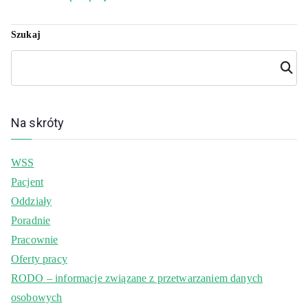
Szukaj
Szuka
j
Na skróty
WSS
Pacjent
Oddziały
Poradnie
Pracownie
Oferty pracy
RODO – informacje związane z przetwarzaniem danych
osobowych