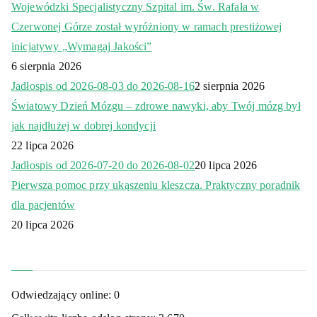
Wojewódzki Specjalistyczny Szpital im. Św. Rafała w
Czerwonej Górze został wyróżniony w ramach prestiżowej
inicjatywy „Wymagaj Jakości”
6 sierpnia 2026
Jadłospis od 2026-08-03 do 2026-08-16
2 sierpnia 2026
Światowy Dzień Mózgu – zdrowe nawyki, aby Twój mózg był
jak najdłużej w dobrej kondycji
22 lipca 2026
Jadłospis od 2026-07-20 do 2026-08-02
20 lipca 2026
Pierwsza pomoc przy ukąszeniu kleszcza. Praktyczny poradnik
dla pacjentów
20 lipca 2026
Odwiedzający online:
0