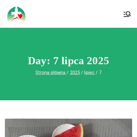
treści
Wojewódzki Szpital Specjalistyczny im. Św.
Wojewódzki Szpital Specjalistyczny im.
Rafała w Czerwonej Górze
Św. Rafała w Czerwonej Górze
Day:
7 lipca 2025
Strona główna
2025
lipiec
7