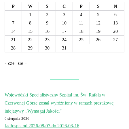
P
W
Ś
C
P
S
N
1
2
3
4
5
6
7
8
9
10
11
12
13
14
15
16
17
18
19
20
21
22
23
24
25
26
27
28
29
30
31
« cze
sie »
Wojewódzki Specjalistyczny Szpital im. Św. Rafała w
Czerwonej Górze został wyróżniony w ramach prestiżowej
inicjatywy „Wymagaj Jakości”
6 sierpnia 2026
Jadłospis od 2026-08-03 do 2026-08-16