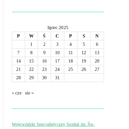
lipiec 2025
P
W
Ś
C
P
S
N
1
2
3
4
5
6
7
8
9
10
11
12
13
14
15
16
17
18
19
20
21
22
23
24
25
26
27
28
29
30
31
« cze
sie »
Wojewódzki Specjalistyczny Szpital im. Św.