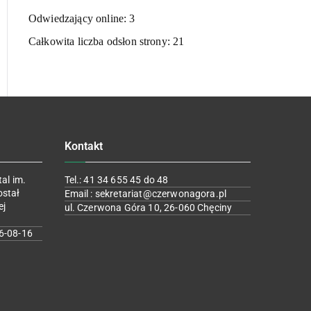
Odwiedzający online:
3
Całkowita liczba odsłon strony:
21
Kontakt
al im.
Tel.: 41 34 655 45 do 48
ostał
Email : sekretariat@czerwonagora.pl
ej
ul. Czerwona Góra 10, 26-060 Chęciny
6-08-16