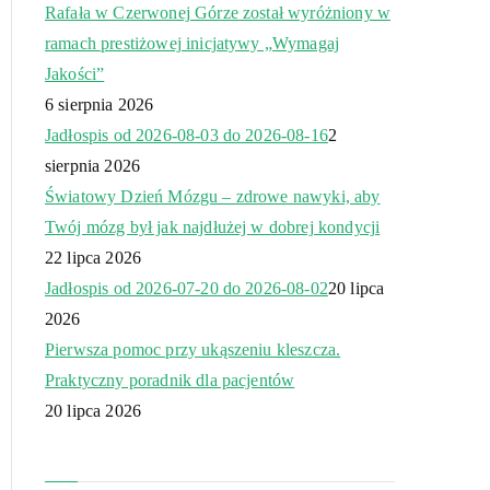
Rafała w Czerwonej Górze został wyróżniony w
ramach prestiżowej inicjatywy „Wymagaj
Jakości”
6 sierpnia 2026
Jadłospis od 2026-08-03 do 2026-08-16
2
sierpnia 2026
Światowy Dzień Mózgu – zdrowe nawyki, aby
Twój mózg był jak najdłużej w dobrej kondycji
22 lipca 2026
Jadłospis od 2026-07-20 do 2026-08-02
20 lipca
2026
Pierwsza pomoc przy ukąszeniu kleszcza.
Praktyczny poradnik dla pacjentów
20 lipca 2026