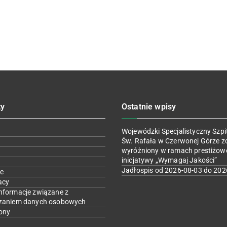
ty
Ostatnie wpisy
Wojewódzki Specjalistyczny Szpit
Św. Rafała w Czerwonej Górze z
wyróżniony w ramach prestiżow
inicjatywy „Wymagaj Jakości”
Jadłospis od 2026-08-03 do 202
e
acy
nformacje związane z
zaniem danych osobowych
ony