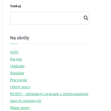
Szukaj
Szuk
aj
Na skróty
WSS
Pacjent
Oddziały
Poradnie
Pracownie
Oferty pracy
RODO – informacje związane z przetwarzaniem
danych osobowych
Mapa strony