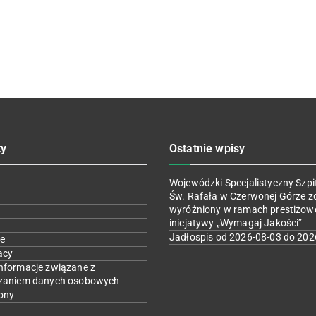
ty
Ostatnie wpisy
Wojewódzki Specjalistyczny Szpit
Św. Rafała w Czerwonej Górze z
wyróżniony w ramach prestiżow
inicjatywy „Wymagaj Jakości”
Jadłospis od 2026-08-03 do 202
e
acy
nformacje związane z
zaniem danych osobowych
ony