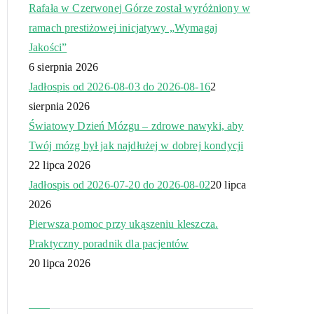
Rafała w Czerwonej Górze został wyróżniony w
ramach prestiżowej inicjatywy „Wymagaj
Jakości”
6 sierpnia 2026
Jadłospis od 2026-08-03 do 2026-08-16
2
sierpnia 2026
Światowy Dzień Mózgu – zdrowe nawyki, aby
Twój mózg był jak najdłużej w dobrej kondycji
22 lipca 2026
Jadłospis od 2026-07-20 do 2026-08-02
20 lipca
2026
Pierwsza pomoc przy ukąszeniu kleszcza.
Praktyczny poradnik dla pacjentów
20 lipca 2026