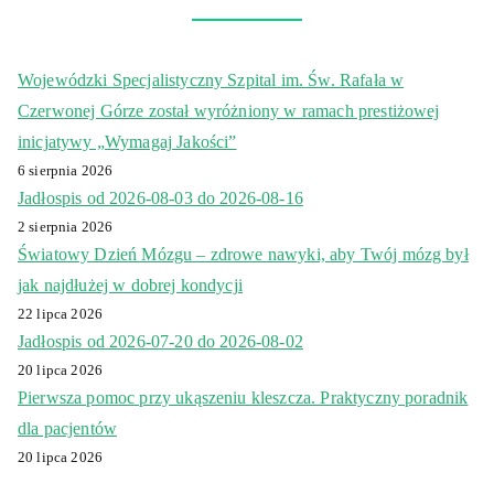
Wojewódzki Specjalistyczny Szpital im. Św. Rafała w
Czerwonej Górze został wyróżniony w ramach prestiżowej
inicjatywy „Wymagaj Jakości”
6 sierpnia 2026
Jadłospis od 2026-08-03 do 2026-08-16
2 sierpnia 2026
Światowy Dzień Mózgu – zdrowe nawyki, aby Twój mózg był
jak najdłużej w dobrej kondycji
22 lipca 2026
Jadłospis od 2026-07-20 do 2026-08-02
20 lipca 2026
Pierwsza pomoc przy ukąszeniu kleszcza. Praktyczny poradnik
dla pacjentów
20 lipca 2026