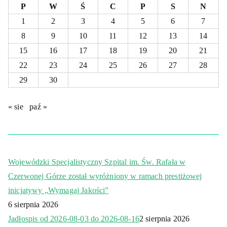
P
W
Ś
C
P
S
N
1
2
3
4
5
6
7
8
9
10
11
12
13
14
15
16
17
18
19
20
21
22
23
24
25
26
27
28
29
30
« sie
paź »
Wojewódzki Specjalistyczny Szpital im. Św. Rafała w
Czerwonej Górze został wyróżniony w ramach prestiżowej
inicjatywy „Wymagaj Jakości”
6 sierpnia 2026
Jadłospis od 2026-08-03 do 2026-08-16
2 sierpnia 2026