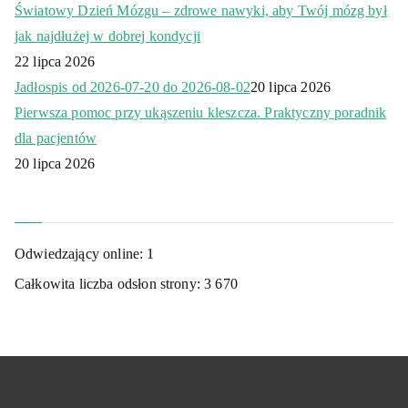
Światowy Dzień Mózgu – zdrowe nawyki, aby Twój mózg był
jak najdłużej w dobrej kondycji
22 lipca 2026
Jadłospis od 2026-07-20 do 2026-08-02
20 lipca 2026
Pierwsza pomoc przy ukąszeniu kleszcza. Praktyczny poradnik
dla pacjentów
20 lipca 2026
Odwiedzający online:
1
Całkowita liczba odsłon strony:
3 670