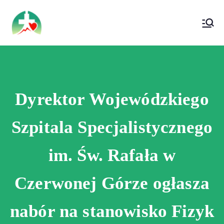
treści
Wojewódzki Szpital Specjalistyczny im. Św.
Wojewódzki Szpital Specjalistyczny im.
Rafała w Czerwonej Górze
Św. Rafała w Czerwonej Górze
Dyrektor Wojewódzkiego
Szpitala Specjalistycznego
im. Św. Rafała w
Czerwonej Górze ogłasza
nabór na stanowisko Fizyk