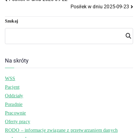
Posiłek w dniu 2025-09-23
Szukaj
Szuka
j
Na skróty
WSS
Pacjent
Oddziały
Poradnie
Pracownie
Oferty pracy
RODO – informacje związane z przetwarzaniem danych