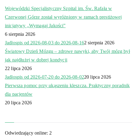
Wojewódzki Specjalistyczny Szpital im. Św. Rafała w
Czerwonej Górze został wyróżniony w ramach prestiżowej
inicjatywy „Wymagaj Jakości”
6 sierpnia 2026
Jadłospis od 2026-08-03 do 2026-08-16
2 sierpnia 2026
Światowy Dzień Mózgu – zdrowe nawyki, aby Twój mózg był
jak najdłużej w dobrej kondycji
22 lipca 2026
Jadłospis od 2026-07-20 do 2026-08-02
20 lipca 2026
Pierwsza pomoc przy ukąszeniu kleszcza. Praktyczny poradnik
dla pacjentów
20 lipca 2026
Odwiedzający online:
2