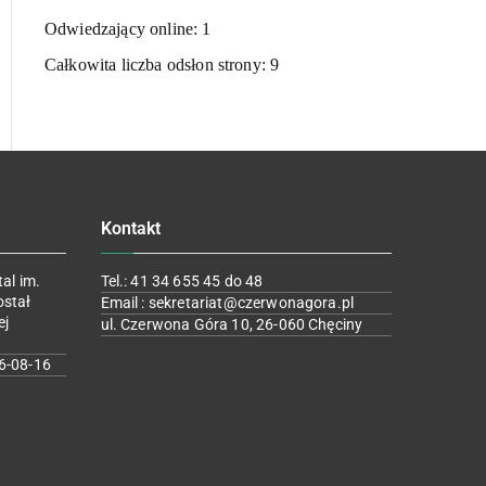
Odwiedzający online:
1
Całkowita liczba odsłon strony:
9
Kontakt
al im.
Tel.: 41 34 655 45 do 48
ostał
Email : sekretariat@czerwonagora.pl
ej
ul. Czerwona Góra 10, 26-060 Chęciny
6-08-16