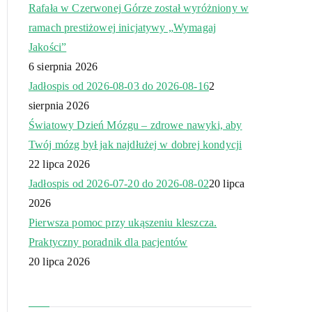
Rafała w Czerwonej Górze został wyróżniony w
ramach prestiżowej inicjatywy „Wymagaj
Jakości”
6 sierpnia 2026
Jadłospis od 2026-08-03 do 2026-08-16
2
sierpnia 2026
Światowy Dzień Mózgu – zdrowe nawyki, aby
Twój mózg był jak najdłużej w dobrej kondycji
22 lipca 2026
Jadłospis od 2026-07-20 do 2026-08-02
20 lipca
2026
Pierwsza pomoc przy ukąszeniu kleszcza.
Praktyczny poradnik dla pacjentów
20 lipca 2026