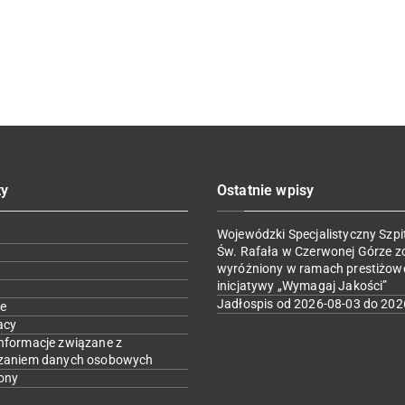
ty
Ostatnie wpisy
Wojewódzki Specjalistyczny Szpit
Św. Rafała w Czerwonej Górze z
wyróżniony w ramach prestiżow
inicjatywy „Wymagaj Jakości”
Jadłospis od 2026-08-03 do 202
e
acy
nformacje związane z
zaniem danych osobowych
ony