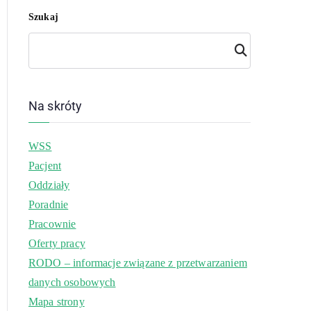
Szukaj
Szuk
aj
Na skróty
WSS
Pacjent
Oddziały
Poradnie
Pracownie
Oferty pracy
RODO – informacje związane z przetwarzaniem
danych osobowych
Mapa strony