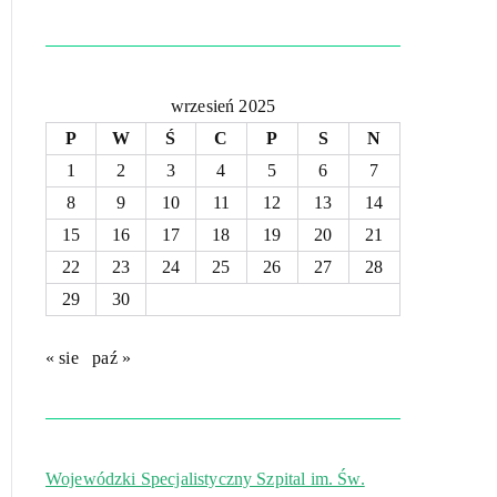
wrzesień 2025
P
W
Ś
C
P
S
N
1
2
3
4
5
6
7
8
9
10
11
12
13
14
15
16
17
18
19
20
21
22
23
24
25
26
27
28
29
30
« sie
paź »
Wojewódzki Specjalistyczny Szpital im. Św.