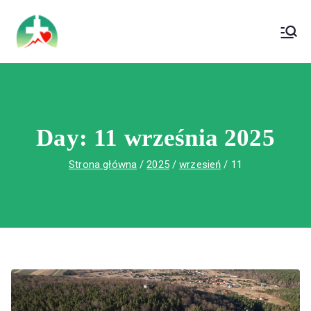
treści
Wojewódzki Szpital Specjalistyczny im. Św.
Wojewódzki Szpital Specjalistyczny im.
Rafała w Czerwonej Górze
Św. Rafała w Czerwonej Górze
Day:
11 września 2025
Strona główna
2025
wrzesień
11