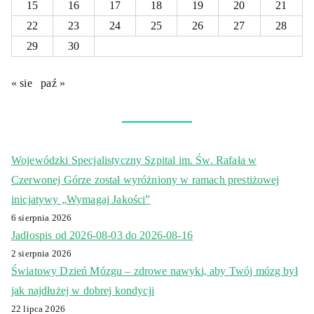
15
16
17
18
19
20
21
22
23
24
25
26
27
28
29
30
« sie
paź »
Wojewódzki Specjalistyczny Szpital im. Św. Rafała w
Czerwonej Górze został wyróżniony w ramach prestiżowej
inicjatywy „Wymagaj Jakości”
6 sierpnia 2026
Jadłospis od 2026-08-03 do 2026-08-16
2 sierpnia 2026
Światowy Dzień Mózgu – zdrowe nawyki, aby Twój mózg był
jak najdłużej w dobrej kondycji
22 lipca 2026