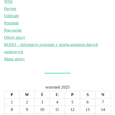
WSS
Pacjent
Oddziały
Poradnie
Pracownie
Oferty pracy
RODO – informacje związane z przetwarzaniem danych
osobowych
Mapa strony
wrzesień 2025
P
W
Ś
C
P
S
N
1
2
3
4
5
6
7
8
9
10
11
12
13
14