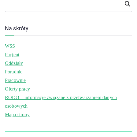
Szuka
j
Na skróty
WSS
Pacjent
Oddziały
Poradnie
Pracownie
Oferty pracy
RODO – informacje związane z przetwarzaniem danych
osobowych
Mapa strony