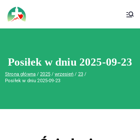
treści
Wojewódzki Szpital Specjalistyczny im. Św.
Wojewódzki Szpital Specjalistyczny im.
Rafała w Czerwonej Górze
Św. Rafała w Czerwonej Górze
Posiłek w dniu 2025-09-23
Strona główna
2025
wrzesień
23
Posiłek w dniu 2025-09-23