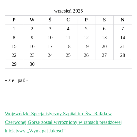
wrzesień 2025
P
W
Ś
C
P
S
N
1
2
3
4
5
6
7
8
9
10
11
12
13
14
15
16
17
18
19
20
21
22
23
24
25
26
27
28
29
30
« sie
paź »
Wojewódzki Specjalistyczny Szpital im. Św. Rafała w
Czerwonej Górze został wyróżniony w ramach prestiżowej
inicjatywy „Wymagaj Jakości”