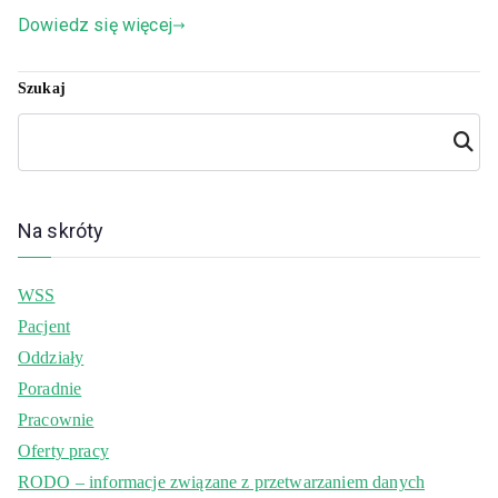
Dowiedz się więcej
Szukaj
Szuka
j
Na skróty
WSS
Pacjent
Oddziały
Poradnie
Pracownie
Oferty pracy
RODO – informacje związane z przetwarzaniem danych