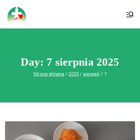
treści
Wojewódzki Szpital Specjalistyczny im. Św.
Wojewódzki Szpital Specjalistyczny im.
Rafała w Czerwonej Górze
Św. Rafała w Czerwonej Górze
Day:
7 sierpnia 2025
Strona główna
2025
sierpień
7