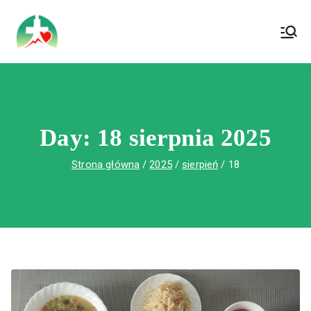
treści
Wojewódzki Szpital Specjalistyczny im. Św.
Wojewódzki Szpital Specjalistyczny im.
Rafała w Czerwonej Górze
Św. Rafała w Czerwonej Górze
Day:
18 sierpnia 2025
Strona główna
2025
sierpień
18