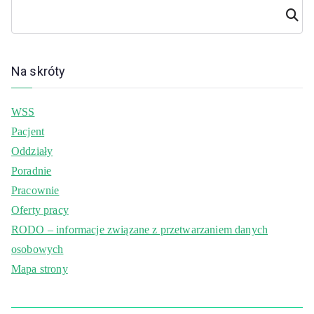
Szuka
j
Na skróty
WSS
Pacjent
Oddziały
Poradnie
Pracownie
Oferty pracy
RODO – informacje związane z przetwarzaniem danych
osobowych
Mapa strony