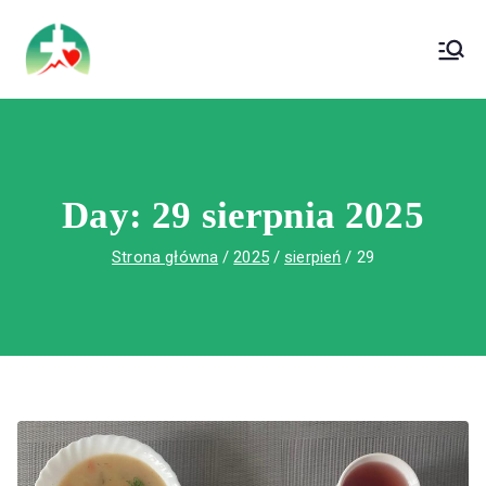
treści
Wojewódzki Szpital Specjalistyczny im. Św.
Wojewódzki Szpital Specjalistyczny im.
Rafała w Czerwonej Górze
Św. Rafała w Czerwonej Górze
Day:
29 sierpnia 2025
Strona główna
2025
sierpień
29