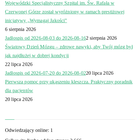
Wojewódzki Specjalistyczny Szpital im. Św. Rafała w
Czerwonej Górze został wyróżniony w ramach prestiżowej
inicjatywy „Wymagaj Jakości”
6 sierpnia 2026
Jadłospis od 2026-08-03 do 2026-08-16
2 sierpnia 2026
Światowy Dzień Mózgu – zdrowe nawyki, aby Twój mózg był
jak najdłużej w dobrej kondycji
22 lipca 2026
Jadłospis od 2026-07-20 do 2026-08-02
20 lipca 2026
Pierwsza pomoc przy ukąszeniu kleszcza. Praktyczny poradnik
dla pacjentów
20 lipca 2026
Odwiedzający online:
1