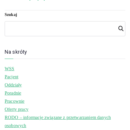
Szukaj
Szuka
j
Na skróty
WSS
Pacjent
Oddziały
Poradnie
Pracownie
Oferty pracy
RODO – informacje związane z przetwarzaniem danych
osobowych