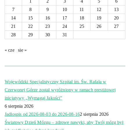
1
2
3
4
5
6
7
8
9
10
11
12
13
14
15
16
17
18
19
20
21
22
23
24
25
26
27
28
29
30
31
« cze
sie »
Wojewódzki Specjalistyczny Szpital im. Św. Rafała w
Czerwonej Górze został wyróżniony w ramach prestiżowej
inicjatywy „Wymagaj Jakości”
6 sierpnia 2026
Jadłospis od 2026-08-03 do 2026-08-16
2 sierpnia 2026
Światowy Dzień Mózgu – zdrowe nawyki, aby Twój mózg był