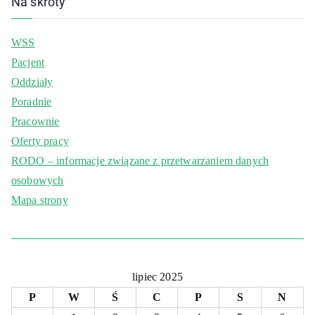
Na skróty
WSS
Pacjent
Oddziały
Poradnie
Pracownie
Oferty pracy
RODO – informacje związane z przetwarzaniem danych
osobowych
Mapa strony
lipiec 2025
P
W
Ś
C
P
S
N