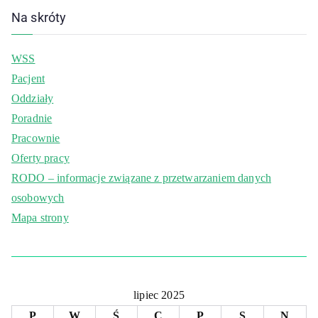
Na skróty
WSS
Pacjent
Oddziały
Poradnie
Pracownie
Oferty pracy
RODO – informacje związane z przetwarzaniem danych
osobowych
Mapa strony
lipiec 2025
P
W
Ś
C
P
S
N