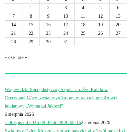
1
2
3
4
5
6
7
8
9
10
11
12
13
14
15
16
17
18
19
20
21
22
23
24
25
26
27
28
29
30
31
« cze
sie »
Wojewódzki Specjalistyczny Szpital im. Św. Rafała w
Czerwonej Górze został wyróżniony w ramach prestiżowej
inicjatywy „Wymagaj Jakości”
6 sierpnia 2026
Jadłospis od 2026-08-03 do 2026-08-16
2 sierpnia 2026
Światowy Dzień Mózgu – zdrowe nawyki, aby Twój mózg był