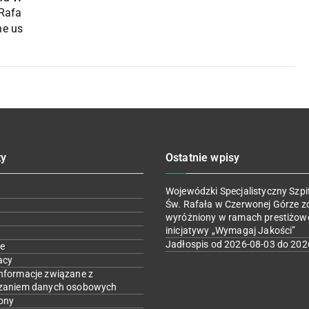
 Rafa
ne us
ty
Ostatnie wpisy
Wojewódzki Specjalistyczny Szpit
Św. Rafała w Czerwonej Górze z
wyróżniony w ramach prestiżow
inicjatywy „Wymagaj Jakości”
Jadłospis od 2026-08-03 do 202
e
acy
nformacje związane z
zaniem danych osobowych
ony