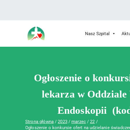
treści
Nasz Szpital
Akt
Wojewódzki Szpital Specjalistyczny im.
Wojewódzki Szpital Specjalistycz
Ogłoszenie o konkurs
lekarza w Oddziale 
Endoskopii (kod
Strona główna
2023
marzec
22
Ogłoszenie o konkursie ofert na udzielanie świadcze