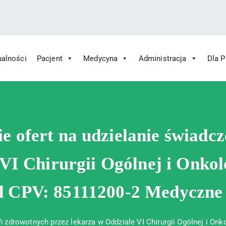
ualności
Pacjent
Medycyna
Administracja
Dla 
 Św. Rafała w Czerwonej Górze
ny im. Św. Rafała w Czerwonej Górze
ie ofert na udzielanie świadc
VI Chirurgii Ogólnej i Onkol
 CPV: 85111200-2 Medyczne u
ń zdrowotnych przez lekarza w Oddziale VI Chirurgii Ogólnej i On