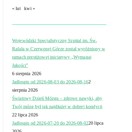
« lut
kwi »
Wojewódzki Specjalistyczny Szpital im. Św.
Rafała w Czerwonej Górze został wyróżniony w
ramach prestiżowej inicjatywy „Wymagaj
Jakości”
6 sierpnia 2026
Jadłospis od 2026-08-03 do 2026-08-16
2
sierpnia 2026
Światowy Dzień Mózgu – zdrowe nawyki, aby
Twój mózg był jak najdłużej w dobrej kondycji
22 lipca 2026
Jadłospis od 2026-07-20 do 2026-08-02
20 lipca
2026