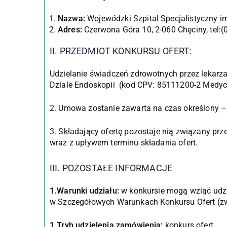
Nazwa:
Wojewódzki Szpital Specjalistyczny i
Adres:
Czerwona Góra 10, 2-060 Chęciny, tel:(
II. PRZEDMIOT KONKURSU OFERT:
Udzielanie świadczeń zdrowotnych przez lekarza 
Dziale Endoskopii (kod CPV: 85111200-2 Medycz
2. Umowa zostanie zawarta na czas określony – 
3. Składający ofertę pozostaje nią związany prz
wraz z upływem terminu składania ofert.
III. POZOSTAŁE INFORMACJE
1.Warunki udziału:
w konkursie mogą wziąć udzia
w Szczegółowych Warunkach Konkursu Ofert (z
1.Tryb udzielenia zamówienia:
konkurs ofert