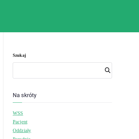
Szukaj
Szuk
aj
Na skróty
WSS
Pacjent
Oddziały