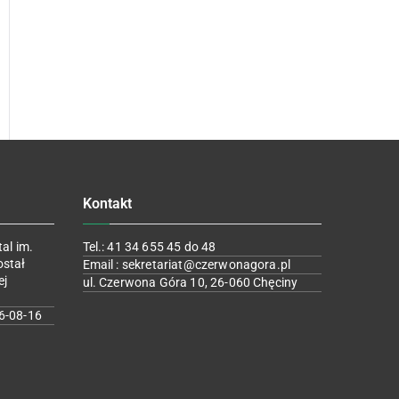
Kontakt
al im.
Tel.: 41 34 655 45 do 48
ostał
Email : sekretariat@czerwonagora.pl
ej
ul. Czerwona Góra 10, 26-060 Chęciny
6-08-16