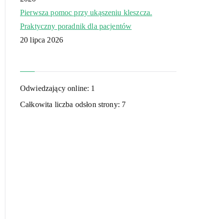
Pierwsza pomoc przy ukąszeniu kleszcza.
Praktyczny poradnik dla pacjentów
20 lipca 2026
Odwiedzający online:
1
Całkowita liczba odsłon strony:
7