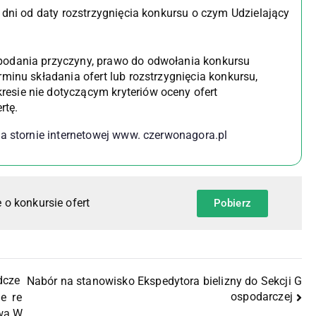
2 dni od daty rozstrzygnięcia konkursu o czym Udzielający
 podania przyczyny, prawo do odwołania konkursu
rminu składania ofert lub rozstrzygnięcia konkursu,
esie nie dotyczącym kryteriów oceny ofert
ertę.
a stornie internetowej www. czerwonagora.pl
 o konkursie ofert
Pobierz
dcze
Nabór na stanowisko Ekspedytora bielizny do Sekcji G
ospodarczej
ie re
owa W