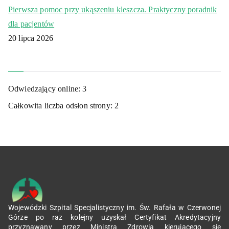
Pierwsza pomoc przy ukąszeniu kleszcza. Praktyczny poradnik
dla pacjentów
20 lipca 2026
Odwiedzający online:
3
Całkowita liczba odsłon strony:
2
Wojewódzki Szpital Specjalistyczny im. Św. Rafała w Czerwonej
Górze po raz kolejny uzyskał Certyfikat Akredytacyjny
przyznawany przez Ministra Zdrowia kierującego się