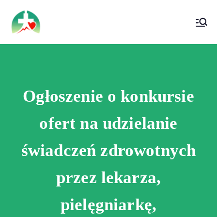
treści
Wojewódzki Szpital Specjalistyczny im. Św.
Wojewódzki Szpital Specjalistyczny im.
Rafała w Czerwonej Górze
Św. Rafała w Czerwonej Górze
Ogłoszenie o konkursie
ofert na udzielanie
świadczeń zdrowotnych
przez lekarza,
pielęgniarkę,