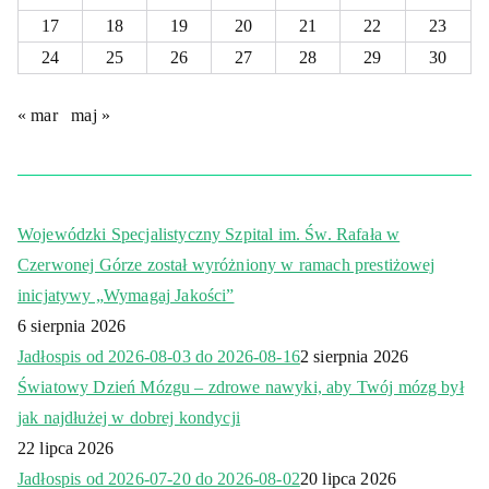
17
18
19
20
21
22
23
24
25
26
27
28
29
30
« mar
maj »
Wojewódzki Specjalistyczny Szpital im. Św. Rafała w
Czerwonej Górze został wyróżniony w ramach prestiżowej
inicjatywy „Wymagaj Jakości”
6 sierpnia 2026
Jadłospis od 2026-08-03 do 2026-08-16
2 sierpnia 2026
Światowy Dzień Mózgu – zdrowe nawyki, aby Twój mózg był
jak najdłużej w dobrej kondycji
22 lipca 2026
Jadłospis od 2026-07-20 do 2026-08-02
20 lipca 2026