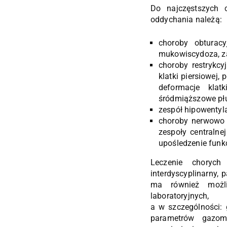
Do najczęstszych c
oddychania należą:
choroby obturacy
mukowiscydoza, za
choroby restrykcy
klatki piersiowej,
deformacje klatk
śródmiąższowe płu
zespół hipowentyla
choroby nerwowo –
zespoły centralne
upośledzenie funkc
Leczenie chorych
interdyscyplinarny
ma również możli
laboratoryjnych,
a w szczególności:
parametrów gazom