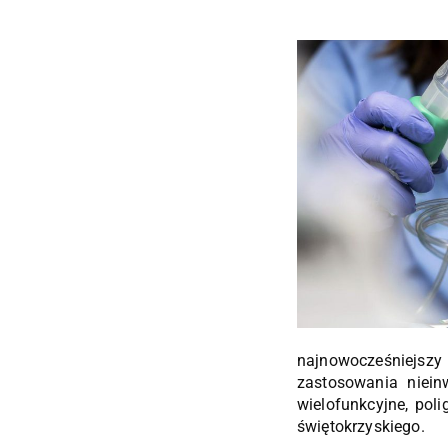
najnowocześniejs
zastosowania nieinw
wielofunkcyjne, poli
świętokrzyskiego.