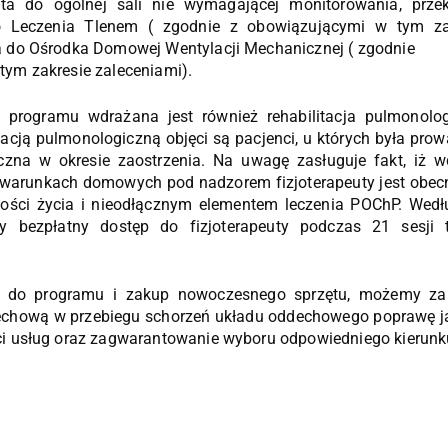
enta do ogólnej sali nie wymagającej monitorowania, prze
Leczenia Tlenem ( zgodnie z obowiązującymi w tym zakr
a do Ośrodka Domowej Wentylacji Mechanicznej ( zgodnie
tym zakresie zaleceniami).
i programu wdrażana jest również rehabilitacja pulmonol
acją pulmonologiczną objęci są pacjenci, u których była pro
zna w okresie zaostrzenia. Na uwagę zasługuje fakt, iż wdr
warunkach domowych pod nadzorem fizjoterapeuty jest obecn
ości życia i nieodłącznym elementem leczenia POChP. Wedł
 bezpłatny dostęp do fizjoterapeuty podczas 21 sesji 
ć do programu i zakup nowoczesnego sprzętu, możemy za
chową w przebiegu schorzeń układu oddechowego poprawę ja
ci usług oraz zagwarantowanie wyboru odpowiedniego kierunku