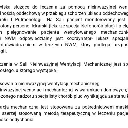
wiska służące do leczenia za pomocą nieinwazyjnej went
lnością oddechową w przebiegu schorzeń układu oddechoweg
iału I Pulmonologii. Na Sali pacjent monitorowany jes
ony personel lekarski (lekarze specjaliści chorób płuc) i pielę
 pielęgnowanie pacjenta wentylowanego mechaniczni
li NWM odpowiedzialny jest koordynator- lekarz specjal
oświadczeniem w leczeniu NWM, który podlega bezpośr
gii.
enia w Sali Nieinwazyjnej Wentylacji Mechanicznej jest spe
słego, u którego wystąpiła :
sowania nieinwazyjnej wentylacji mechanicznej;
ieinwazyjnej wentylacji mechanicznej w warunkach domowych;
onego nadzoru specjalisty chorób płuc wynikająca ze stanu 
lacja mechaniczna jest stosowana za pośrednictwem maski
z szerzej stosowaną metodą terapeutyczną w leczeniu pacj
ność oddychania.