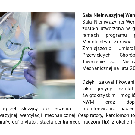
Sala Nieinwazyjnej Wen
Sala Nieinwazyjnej Wen
została utworzona w 
ramach programu po
Ministerstwa Zdrowia
Zmniejszenia Umier
Przewlekłych Chor
Tworzenie sal Nieinw
Mechanicznej na lata 2
Dzięki zakwalifikowa
jako jedyny szpita
świętokrzyskim mogl
NWM oraz dop
zy sprzęt służący do leczenia i monitorowania pacje
azyjnej wentylacji mechanicznej (respiratory, kardiomonito
grafy, defibrylator, stacja centralnego nadzoru itp) z okolic