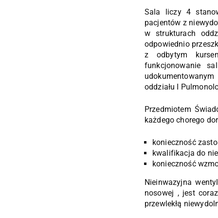
Sala liczy 4 stano
pacjentów z niewydo
w strukturach oddz
odpowiednio przeszkol
z odbytym kursem
funkcjonowanie sa
udokumentowanym d
oddziału I Pulmonolo
Przedmiotem Świadcz
każdego chorego doro
konieczność zasto
kwalifikacja do n
konieczność wzmoż
Nieinwazyjna wenty
nosowej , jest cora
przewlekłą niewydol