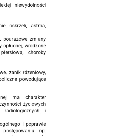
ekłej niewydolności
ie oskrzeli, astma,
ze, pourazowe zmiany
by opłucnej, wrodzone
piersiowa, choroby
we, zanik rdzeniowy,
aboliczne powodujące
znej ma charakter
czynności życiowych
radiologicznych i
ogólnego i poprawie
 postępowaniu np.