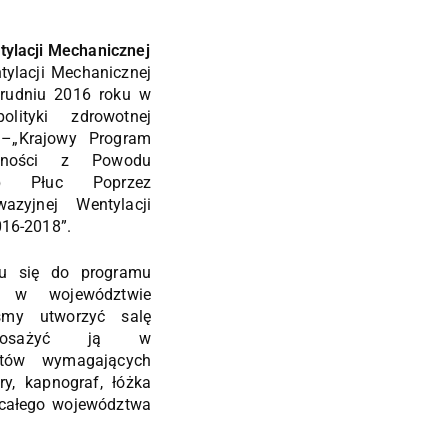
tylacji Mechanicznej
tylacji Mechanicznej
grudniu 2016 roku w
lityki zdrowotnej
 –„Krajowy Program
alności z Powodu
ób Płuc Poprzez
azyjnej Wentylacji
016-2018”.
niu się do programu
l w województwie
iśmy utworzyć salę
osażyć ją w
ntów wymagających
ry, kapnograf, łóżka
 i całego województwa