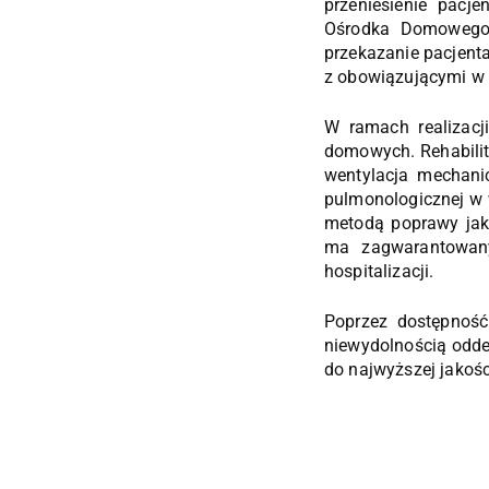
przeniesienie pacj
Ośrodka Domowego 
przekazanie pacjent
z obowiązującymi w 
W ramach realizacj
domowych. Rehabilit
wentylacja mechanic
pulmonologicznej w 
metodą poprawy jak
ma zagwarantowany
hospitalizacji.
Poprzez dostępnoś
niewydolnością odde
do najwyższej jakoś