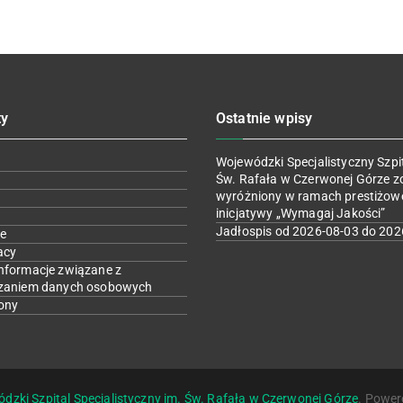
ty
Ostatnie wpisy
Wojewódzki Specjalistyczny Szpit
Św. Rafała w Czerwonej Górze z
wyróżniony w ramach prestiżow
inicjatywy „Wymagaj Jakości”
Jadłospis od 2026-08-03 do 202
e
acy
nformacje związane z
zaniem danych osobowych
ony
dzki Szpital Specjalistyczny im. Św. Rafała w Czerwonej Górze
. Power