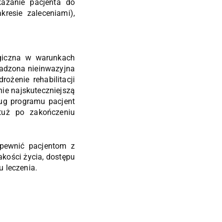
kazanie pacjenta do
esie zaleceniami),
ogiczna w warunkach
wadzona nieinwazyjna
ożenie rehabilitacji
ie najskuteczniejszą
ug programu pacjent
tuż po zakończeniu
pewnić pacjentom z
kości życia, dostępu
 leczenia.