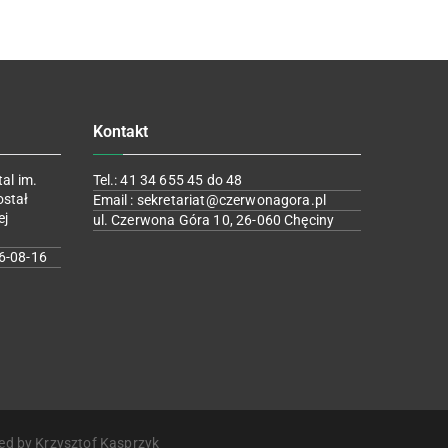
Kontakt
al im.
Tel.: 41 34 655 45 do 48
ostał
Email : sekretariat@czerwonagora.pl
ej
ul. Czerwona Góra 10, 26-060 Chęciny
6-08-16
ed by Krzysztof Kasprzyk