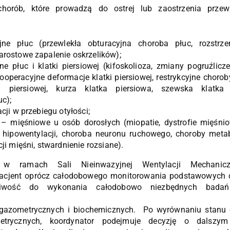
horób, które prowadzą do ostrej lub zaostrzenia przewl
jne płuc (przewlekła obturacyjna choroba płuc, rozstrzen
rostowe zapalenie oskrzelików);
jne płuc i klatki piersiowej (kifoskolioza, zmiany pogruźlic
 pooperacyjne deformacje klatki piersiowej, restrykcyjne choro
i piersiowej, kurza klatka piersiowa, szewska klatka 
c);
cji w przebiegu otyłości;
 mięśniowe u osób dorosłych (miopatie, dystrofie mięśnio
j hipowentylacji, choroba neuronu ruchowego, choroby met
ji mięśni, stwardnienie rozsiane).
 w ramach Sali Nieinwazyjnej Wentylacji Mechanic
, pacjent oprócz całodobowego monitorowania podstawowych 
wość do wykonania całodobowo niezbędnych badań 
 gazometrycznych i biochemicznych. Po wyrównaniu stanu 
etrycznych, koordynator podejmuje decyzję o dalszym