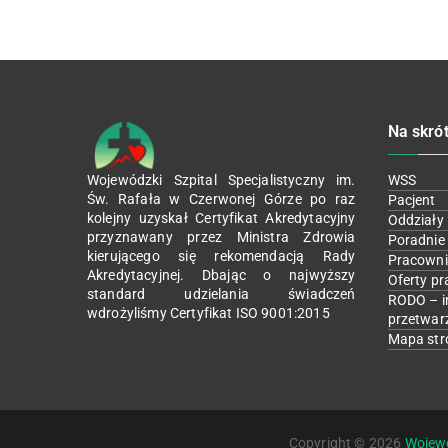
Na skró
Wojewódzki Szpital Specjalistyczny im.
WSS
Św. Rafała w Czerwonej Górze po raz
Pacjent
kolejny uzyskał Certyfikat Akredytacyjny
Oddziały
przyznawany przez Ministra Zdrowia
Poradnie
kierującego się rekomendacją Rady
Pracowni
Akredytacyjnej. Dbając o najwyższy
Oferty pr
standard udzielania świadczeń
RODO – i
wdrożyliśmy Certyfikat ISO 9001:2015
przetwar
Mapa str
Copyright © 2026
Wojewó