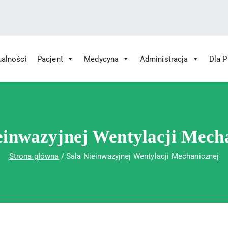
ualności
Pacjent
Medycyna
Administracja
Dla 
 Św. Rafała w Czerwonej Górze
ny im. Św. Rafała w Czerwonej Górze
einwazyjnej Wentylacji Mech
Strona główna
Sala Nieinwazyjnej Wentylacji Mechanicznej