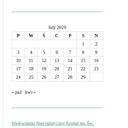
luty 2020
P
W
Ś
C
P
S
N
1
2
3
4
5
6
7
8
9
10
11
12
13
14
15
16
17
18
19
20
21
22
23
24
25
26
27
28
29
« paź
kwi »
Wojewódzki Specjalistyczny Szpital im. Św.