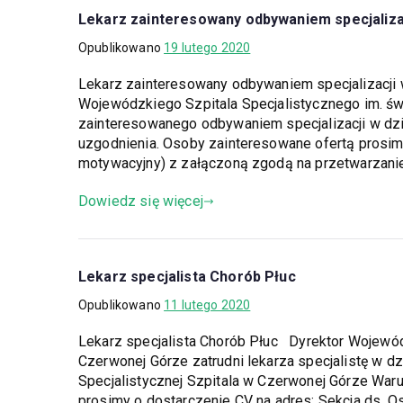
Lekarz zainteresowany odbywaniem specjalizacji
Opublikowano
19 lutego 2020
Lekarz zainteresowany odbywaniem specjalizacji w 
Wojewódzkiego Szpitala Specjalistycznego im. św.
zainteresowanego odbywaniem specjalizacji w dzied
uzgodnienia. Osoby zainteresowane ofertą prosimy
motywacyjny) z załączoną zgodą na przetwarzani
Dowiedz się więcej
Lekarz specjalista Chorób Płuc
Opublikowano
11 lutego 2020
Lekarz specjalista Chorób Płuc Dyrektor Wojewód
Czerwonej Górze zatrudni lekarza specjalistę w d
Specjalistycznej Szpitala w Czerwonej Górze Waru
prosimy o dostarczenie CV na adres: Sekcja ds. O