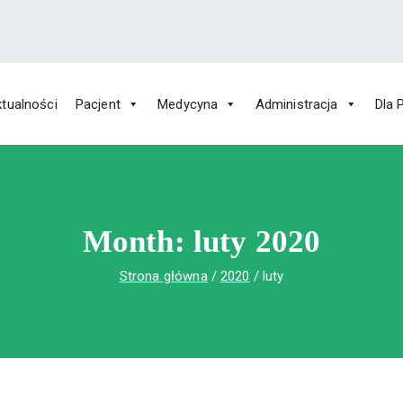
tualności
Pacjent
Medycyna
Administracja
Dla 
 Św. Rafała w Czerwonej Górze
ny im. Św. Rafała w Czerwonej Górze
Month:
luty 2020
Strona główna
2020
luty