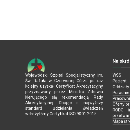
Na skró
Wojewódzki Szpital Specjalistyczny im.
WSS
Św. Rafała w Czerwonej Górze po raz
Pacjent
kolejny uzyskał Certyfikat Akredytacyjny
Oddziały
przyznawany przez Ministra Zdrowia
Poradnie
kierującego się rekomendacją Rady
Pracown
Akredytacyjnej. Dbając o najwyższy
Oferty p
standard udzielania świadczeń
RODO – i
wdrożyliśmy Certyfikat ISO 9001:2015
przetwa
Mapa str