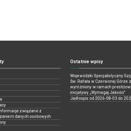
ty
Ostatnie wpisy
Wojewódzki Specjalistyczny Szpi
Św. Rafała w Czerwonej Górze z
wyróżniony w ramach prestiżow
inicjatywy „Wymagaj Jakości”
Jadłospis od 2026-08-03 do 20
ie
racy
nformacje związane z
rzaniem danych osobowych
ony