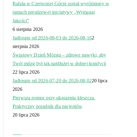
Rafała w Czerwonej Górze został wyróżniony w
ramach prestiżowej inicjatywy „Wymagaj
Jakości”
6 sierpnia 2026
Jadłospis od 2026-08-03 do 2026-08-16
2
sierpnia 2026
Światowy Dzień Mózgu – zdrowe nawyki, aby
Twój mózg był jak najdłużej w dobrej kondycji
22 lipca 2026
Jadłospis od 2026-07-20 do 2026-08-02
20 lipca
2026
Pierwsza pomoc przy ukąszeniu kleszcza.
Praktyczny poradnik dla pacjentów
20 lipca 2026