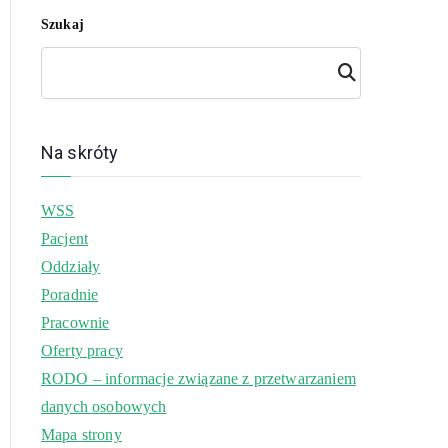
Szukaj
Szuk
aj
Na skróty
WSS
Pacjent
Oddziały
Poradnie
Pracownie
Oferty pracy
RODO – informacje związane z przetwarzaniem
danych osobowych
Mapa strony