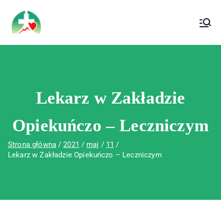
treści
Wojewódzki Szpital Specjalistyczny im. Św.
Wojewódzki Szpital Specjalistyczny im.
Rafała w Czerwonej Górze
Św. Rafała w Czerwonej Górze
Lekarz w Zakładzie
Opiekuńczo – Leczniczym
Strona główna
2021
maj
11
Lekarz w Zakładzie Opiekuńczo – Leczniczym