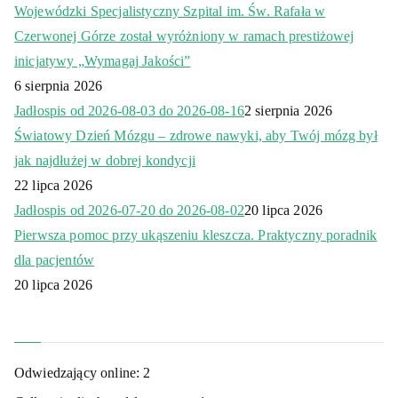
Wojewódzki Specjalistyczny Szpital im. Św. Rafała w
Czerwonej Górze został wyróżniony w ramach prestiżowej
inicjatywy „Wymagaj Jakości”
6 sierpnia 2026
Jadłospis od 2026-08-03 do 2026-08-16
2 sierpnia 2026
Światowy Dzień Mózgu – zdrowe nawyki, aby Twój mózg był
jak najdłużej w dobrej kondycji
22 lipca 2026
Jadłospis od 2026-07-20 do 2026-08-02
20 lipca 2026
Pierwsza pomoc przy ukąszeniu kleszcza. Praktyczny poradnik
dla pacjentów
20 lipca 2026
Odwiedzający online:
2