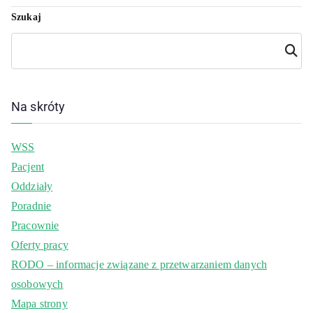
Szukaj
Szuka
j
Na skróty
WSS
Pacjent
Oddziały
Poradnie
Pracownie
Oferty pracy
RODO – informacje związane z przetwarzaniem danych
osobowych
Mapa strony