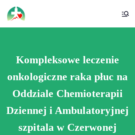
treści
Wojewódzki Szpital Specjalistyczny im. Św.
Wojewódzki Szpital Specjalistyczny im.
Rafała w Czerwonej Górze
Św. Rafała w Czerwonej Górze
Kompleksowe leczenie
onkologiczne raka płuc na
Oddziale Chemioterapii
Dziennej i Ambulatoryjnej
szpitala w Czerwonej