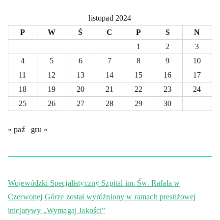
listopad 2024
P
W
Ś
C
P
S
N
1
2
3
4
5
6
7
8
9
10
11
12
13
14
15
16
17
18
19
20
21
22
23
24
25
26
27
28
29
30
« paź
gru »
Wojewódzki Specjalistyczny Szpital im. Św. Rafała w
Czerwonej Górze został wyróżniony w ramach prestiżowej
inicjatywy „Wymagaj Jakości”