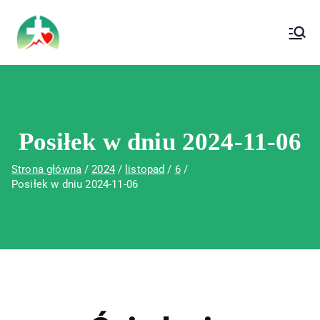
treści
Wojewódzki Szpital Specjalistyczny im. Św.
Wojewódzki Szpital Specjalistyczny im.
Rafała w Czerwonej Górze
Św. Rafała w Czerwonej Górze
Posiłek w dniu 2024-11-06
Strona główna
2024
listopad
6
Posiłek w dniu 2024-11-06