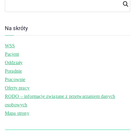
Szuka
j
Na skróty
WSS
Pacjent
Oddziały
Poradnie
Pracownie
Oferty pracy
RODO – informacje związane z przetwarzaniem danych
osobowych
Mapa strony