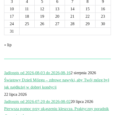
3
4
5
6
7
8
9
10
11
12
13
14
15
16
17
18
19
20
21
22
23
24
25
26
27
28
29
30
31
« lip
Jadłospis od 2026-08-03 do 2026-08-16
2 sierpnia 2026
Światowy Dzień Mózgu – zdrowe nawyki, aby Twój mózg był
jak najdłużej w dobrej kondycji
22 lipca 2026
Jadłospis od 2026-07-20 do 2026-08-02
20 lipca 2026
Pierwsza pomoc przy ukąszeniu kleszcza. Praktyczny poradnik