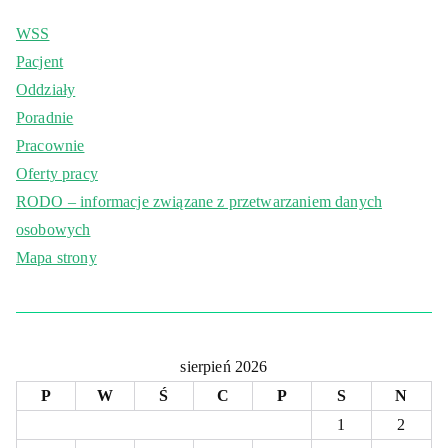
WSS
Pacjent
Oddziały
Poradnie
Pracownie
Oferty pracy
RODO – informacje związane z przetwarzaniem danych
osobowych
Mapa strony
sierpień 2026
P
W
Ś
C
P
S
N
1
2