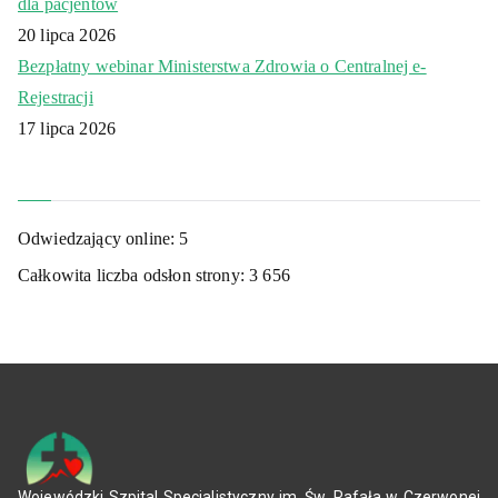
dla pacjentów
20 lipca 2026
Bezpłatny webinar Ministerstwa Zdrowia o Centralnej e-
Rejestracji
17 lipca 2026
Odwiedzający online:
5
Całkowita liczba odsłon strony:
3 656
Wojewódzki Szpital Specjalistyczny im. Św. Rafała w Czerwonej