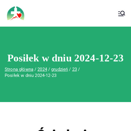
treści
Wojewódzki Szpital Specjalistyczny im. Św.
Wojewódzki Szpital Specjalistyczny im.
Rafała w Czerwonej Górze
Św. Rafała w Czerwonej Górze
Posiłek w dniu 2024-12-23
Strona główna
2024
grudzień
23
Posiłek w dniu 2024-12-23