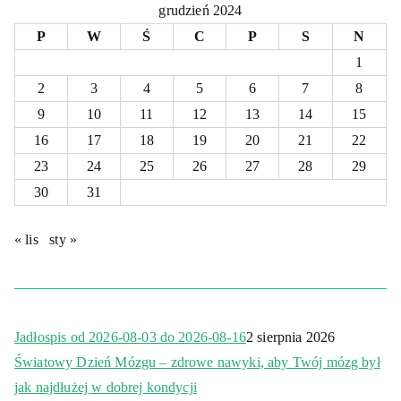
grudzień 2024
P
W
Ś
C
P
S
N
1
2
3
4
5
6
7
8
9
10
11
12
13
14
15
16
17
18
19
20
21
22
23
24
25
26
27
28
29
30
31
« lis
sty »
Jadłospis od 2026-08-03 do 2026-08-16
2 sierpnia 2026
Światowy Dzień Mózgu – zdrowe nawyki, aby Twój mózg był
jak najdłużej w dobrej kondycji