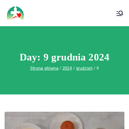
treści
Wojewódzki Szpital Specjalistyczny im. Św.
Wojewódzki Szpital Specjalistyczny im.
Rafała w Czerwonej Górze
Św. Rafała w Czerwonej Górze
Day:
9 grudnia 2024
Strona główna
2024
grudzień
9