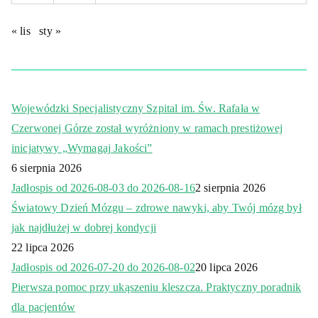
« lis
sty »
Wojewódzki Specjalistyczny Szpital im. Św. Rafała w
Czerwonej Górze został wyróżniony w ramach prestiżowej
inicjatywy „Wymagaj Jakości”
6 sierpnia 2026
Jadłospis od 2026-08-03 do 2026-08-16
2 sierpnia 2026
Światowy Dzień Mózgu – zdrowe nawyki, aby Twój mózg był
jak najdłużej w dobrej kondycji
22 lipca 2026
Jadłospis od 2026-07-20 do 2026-08-02
20 lipca 2026
Pierwsza pomoc przy ukąszeniu kleszcza. Praktyczny poradnik
dla pacjentów