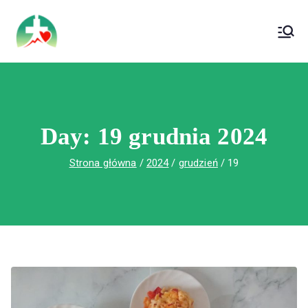
treści
Wojewódzki Szpital Specjalistyczny im. Św.
Wojewódzki Szpital Specjalistyczny im.
Rafała w Czerwonej Górze
Św. Rafała w Czerwonej Górze
Day:
19 grudnia 2024
Strona główna
2024
grudzień
19