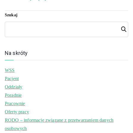
Szukaj
Szuka
j
Na skróty
WSS
Pacjent
Oddziały
Poradnie
Pracownie
Oferty pracy
RODO – informacje związane z przetwarzaniem danych
osobowych