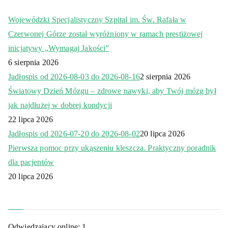
Wojewódzki Specjalistyczny Szpital im. Św. Rafała w
Czerwonej Górze został wyróżniony w ramach prestiżowej
inicjatywy „Wymagaj Jakości”
6 sierpnia 2026
Jadłospis od 2026-08-03 do 2026-08-16
2 sierpnia 2026
Światowy Dzień Mózgu – zdrowe nawyki, aby Twój mózg był
jak najdłużej w dobrej kondycji
22 lipca 2026
Jadłospis od 2026-07-20 do 2026-08-02
20 lipca 2026
Pierwsza pomoc przy ukąszeniu kleszcza. Praktyczny poradnik
dla pacjentów
20 lipca 2026
Odwiedzający online:
1