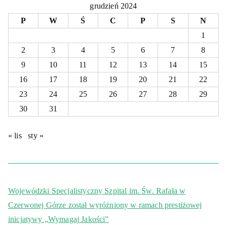
grudzień 2024
P
W
Ś
C
P
S
N
1
2
3
4
5
6
7
8
9
10
11
12
13
14
15
16
17
18
19
20
21
22
23
24
25
26
27
28
29
30
31
« lis
sty »
Wojewódzki Specjalistyczny Szpital im. Św. Rafała w
Czerwonej Górze został wyróżniony w ramach prestiżowej
inicjatywy „Wymagaj Jakości”