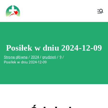
treści
Wojewódzki Szpital Specjalistyczny im. Św.
Wojewódzki Szpital Specjalistyczny im.
Rafała w Czerwonej Górze
Św. Rafała w Czerwonej Górze
Posiłek w dniu 2024-12-09
Strona główna
2024
grudzień
9
Posiłek w dniu 2024-12-09