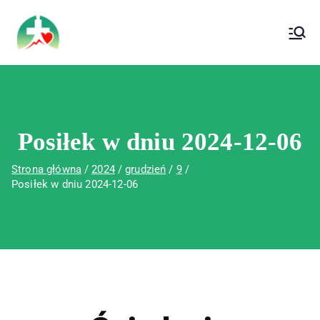
treści
Wojewódzki Szpital Specjalistyczny im. Św.
Wojewódzki Szpital Specjalistyczny im.
Rafała w Czerwonej Górze
Św. Rafała w Czerwonej Górze
Posiłek w dniu 2024-12-06
Strona główna
2024
grudzień
9
Posiłek w dniu 2024-12-06