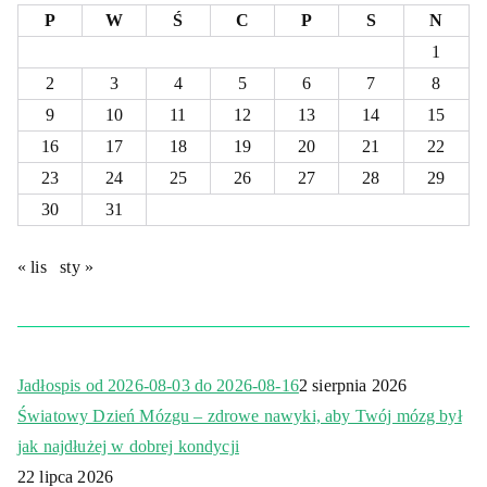
P
W
Ś
C
P
S
N
1
2
3
4
5
6
7
8
9
10
11
12
13
14
15
16
17
18
19
20
21
22
23
24
25
26
27
28
29
30
31
« lis
sty »
Jadłospis od 2026-08-03 do 2026-08-16
2 sierpnia 2026
Światowy Dzień Mózgu – zdrowe nawyki, aby Twój mózg był
jak najdłużej w dobrej kondycji
22 lipca 2026