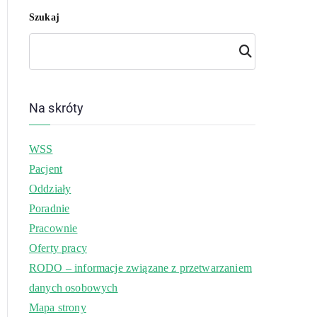
Szukaj
Szuk
aj
Na skróty
WSS
Pacjent
Oddziały
Poradnie
Pracownie
Oferty pracy
RODO – informacje związane z przetwarzaniem
danych osobowych
Mapa strony