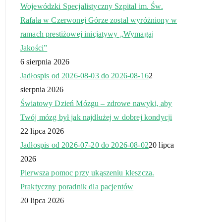
Wojewódzki Specjalistyczny Szpital im. Św.
Rafała w Czerwonej Górze został wyróżniony w
ramach prestiżowej inicjatywy „Wymagaj
Jakości”
6 sierpnia 2026
Jadłospis od 2026-08-03 do 2026-08-16
2
sierpnia 2026
Światowy Dzień Mózgu – zdrowe nawyki, aby
Twój mózg był jak najdłużej w dobrej kondycji
22 lipca 2026
Jadłospis od 2026-07-20 do 2026-08-02
20 lipca
2026
Pierwsza pomoc przy ukąszeniu kleszcza.
Praktyczny poradnik dla pacjentów
20 lipca 2026