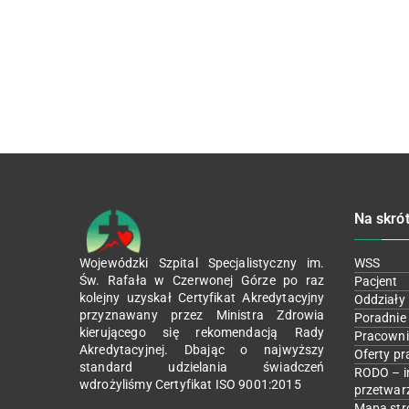
Na skró
Wojewódzki Szpital Specjalistyczny im.
WSS
Św. Rafała w Czerwonej Górze po raz
Pacjent
kolejny uzyskał Certyfikat Akredytacyjny
Oddziały
przyznawany przez Ministra Zdrowia
Poradnie
kierującego się rekomendacją Rady
Pracowni
Akredytacyjnej. Dbając o najwyższy
Oferty pr
standard udzielania świadczeń
RODO – i
wdrożyliśmy Certyfikat ISO 9001:2015
przetwar
Mapa str