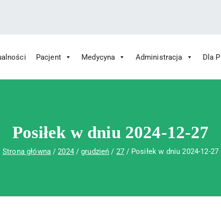
ualności
Pacjent
Medycyna
Administracja
Dla 
 Św. Rafała w Czerwonej Górze
ny im. Św. Rafała w Czerwonej Górze
Posiłek w dniu 2024-12-27
Strona główna
2024
grudzień
27
Posiłek w dniu 2024-12-27