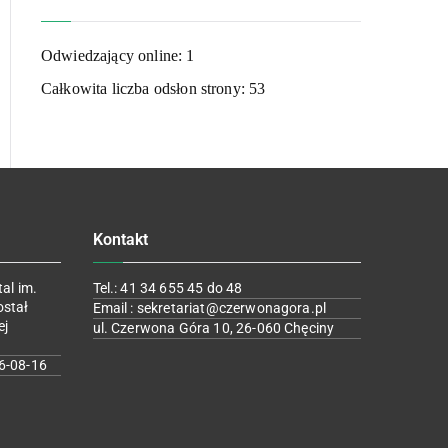
Odwiedzający online:
1
Całkowita liczba odsłon strony:
53
Kontakt
al im.
Tel.: 41 34 655 45 do 48
ostał
Email : sekretariat@czerwonagora.pl
ej
ul. Czerwona Góra 10, 26-060 Chęciny
6-08-16