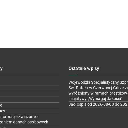
ty
Ostatnie wpisy
Wojewódzki Specjalistyczny Szpit
Św. Rafała w Czerwonej Górze z
wyróżniony w ramach prestiżow
inicjatywy „Wymagaj Jakości”
Jadłospis od 2026-08-03 do 202
e
acy
nformacje związane z
zaniem danych osobowych
ony