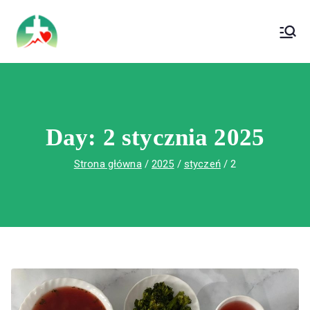
treści
Wojewódzki Szpital Specjalistyczny im. Św.
Wojewódzki Szpital Specjalistyczny im.
Rafała w Czerwonej Górze
Św. Rafała w Czerwonej Górze
Day:
2 stycznia 2025
Strona główna
2025
styczeń
2