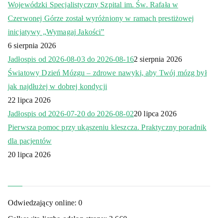
Wojewódzki Specjalistyczny Szpital im. Św. Rafała w
Czerwonej Górze został wyróżniony w ramach prestiżowej
inicjatywy „Wymagaj Jakości”
6 sierpnia 2026
Jadłospis od 2026-08-03 do 2026-08-16
2 sierpnia 2026
Światowy Dzień Mózgu – zdrowe nawyki, aby Twój mózg był
jak najdłużej w dobrej kondycji
22 lipca 2026
Jadłospis od 2026-07-20 do 2026-08-02
20 lipca 2026
Pierwsza pomoc przy ukąszeniu kleszcza. Praktyczny poradnik
dla pacjentów
20 lipca 2026
Odwiedzający online:
0