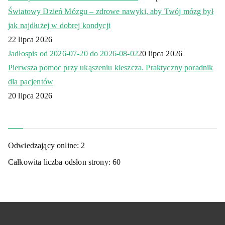
Światowy Dzień Mózgu – zdrowe nawyki, aby Twój mózg był
jak najdłużej w dobrej kondycji
22 lipca 2026
Jadłospis od 2026-07-20 do 2026-08-02
20 lipca 2026
Pierwsza pomoc przy ukąszeniu kleszcza. Praktyczny poradnik
dla pacjentów
20 lipca 2026
Odwiedzający online:
2
Całkowita liczba odsłon strony:
60