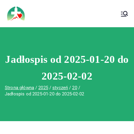
treści
Wojewódzki Szpital Specjalistyczny im. Św.
Wojewódzki Szpital Specjalistyczny im.
Rafała w Czerwonej Górze
Św. Rafała w Czerwonej Górze
Jadłospis od 2025-01-20 do
2025-02-02
Strona główna
2025
styczeń
20
Jadłospis od 2025-01-20 do 2025-02-02