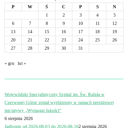
P
W
Ś
C
P
S
N
1
2
3
4
5
6
7
8
9
10
11
12
13
14
15
16
17
18
19
20
21
22
23
24
25
26
27
28
29
30
31
« gru
lut »
Wojewódzki Specjalistyczny Szpital im. Św. Rafała w
Czerwonej Górze został wyróżniony w ramach prestiżowej
inicjatywy „Wymagaj Jakości”
6 sierpnia 2026
Jadłospis od 2026-08-03 do 2026-08-16
2 sierpnia 2026