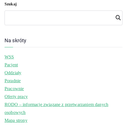
Szukaj
Szuka
j
Na skróty
WSS
Pacjent
Oddziały
Poradnie
Pracownie
Oferty pracy
RODO – informacje związane z przetwarzaniem danych
osobowych
Mapa strony