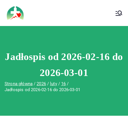
treści
Wojewódzki Szpital Specjalistyczny im. Św.
Wojewódzki Szpital Specjalistyczny im.
Rafała w Czerwonej Górze
Św. Rafała w Czerwonej Górze
Jadłospis od 2026-02-16 do
2026-03-01
Strona główna
2026
luty
16
Jadłospis od 2026-02-16 do 2026-03-01