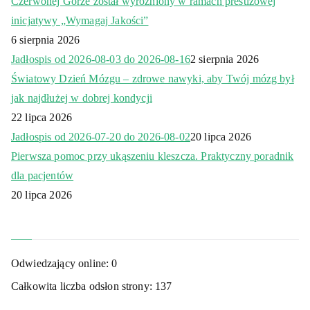
Czerwonej Górze został wyróżniony w ramach prestiżowej
inicjatywy „Wymagaj Jakości”
6 sierpnia 2026
Jadłospis od 2026-08-03 do 2026-08-16
2 sierpnia 2026
Światowy Dzień Mózgu – zdrowe nawyki, aby Twój mózg był
jak najdłużej w dobrej kondycji
22 lipca 2026
Jadłospis od 2026-07-20 do 2026-08-02
20 lipca 2026
Pierwsza pomoc przy ukąszeniu kleszcza. Praktyczny poradnik
dla pacjentów
20 lipca 2026
Odwiedzający online:
0
Całkowita liczba odsłon strony:
137