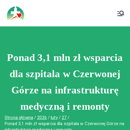
treści
Wojewódzki Szpital Specjalistyczny im. Św.
Wojewódzki Szpital Specjalistyczny im.
Rafała w Czerwonej Górze
Św. Rafała w Czerwonej Górze
Ponad 3,1 mln zł wsparcia
dla szpitala w Czerwonej
Górze na infrastrukturę
medyczną i remonty
Strona główna
2026
luty
27
Ponad 3,1 mln zł wsparcia dla szpitala w Czerwonej Górze na
infrastrukturę medyczną i remonty