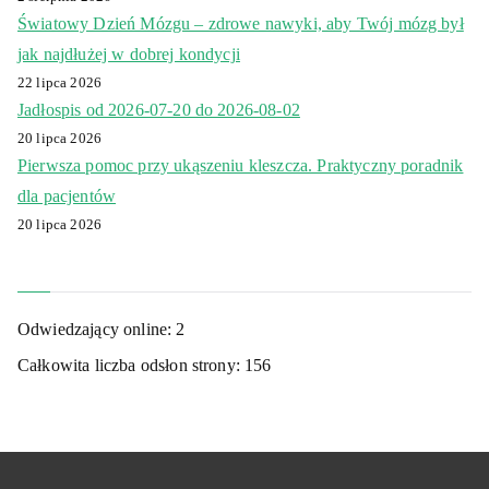
Światowy Dzień Mózgu – zdrowe nawyki, aby Twój mózg był
jak najdłużej w dobrej kondycji
22 lipca 2026
Jadłospis od 2026-07-20 do 2026-08-02
20 lipca 2026
Pierwsza pomoc przy ukąszeniu kleszcza. Praktyczny poradnik
dla pacjentów
20 lipca 2026
Odwiedzający online:
2
Całkowita liczba odsłon strony:
156