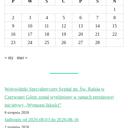
P
W
Ś
C
P
S
N
1
2
3
4
5
6
7
8
9
10
11
12
13
14
15
16
17
18
19
20
21
22
23
24
25
26
27
28
« sty
mar »
Wojewódzki Specjalistyczny Szpital im. Św. Rafała w
Czerwonej Górze został wyróżniony w ramach prestiżowej
inicjatywy „Wymagaj Jakości”
6 sierpnia 2026
Jadłospis od 2026-08-03 do 2026-08-16
2 sierpnia 2026