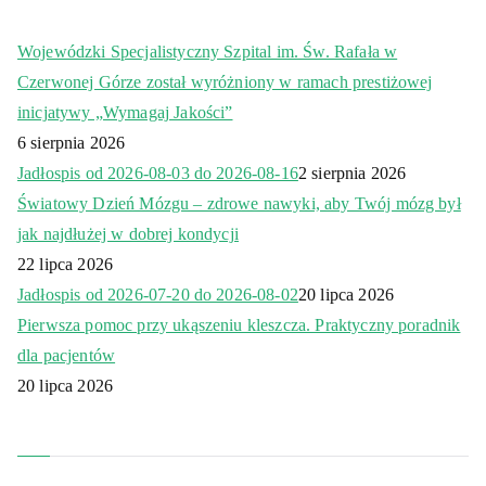
Wojewódzki Specjalistyczny Szpital im. Św. Rafała w
Czerwonej Górze został wyróżniony w ramach prestiżowej
inicjatywy „Wymagaj Jakości”
6 sierpnia 2026
Jadłospis od 2026-08-03 do 2026-08-16
2 sierpnia 2026
Światowy Dzień Mózgu – zdrowe nawyki, aby Twój mózg był
jak najdłużej w dobrej kondycji
22 lipca 2026
Jadłospis od 2026-07-20 do 2026-08-02
20 lipca 2026
Pierwsza pomoc przy ukąszeniu kleszcza. Praktyczny poradnik
dla pacjentów
20 lipca 2026