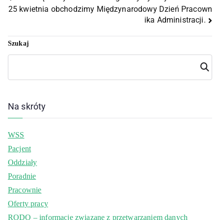
25 kwietnia obchodzimy Międzynarodowy Dzień Pracown
ika Administracji.
Szukaj
Szuka
j
Na skróty
WSS
Pacjent
Oddziały
Poradnie
Pracownie
Oferty pracy
RODO – informacje związane z przetwarzaniem danych