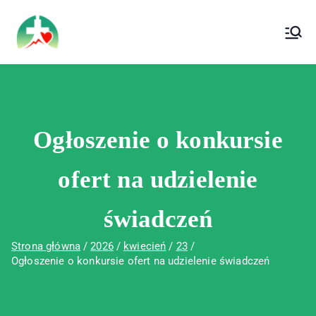
treści
Wojewódzki Szpital Specjalistyczny im. Św.
Wojewódzki Szpital Specjalistyczny im.
Rafała w Czerwonej Górze
Św. Rafała w Czerwonej Górze
Ogłoszenie o konkursie
ofert na udzielenie
świadczeń
Strona główna
2026
kwiecień
23
Ogłoszenie o konkursie ofert na udzielenie świadczeń