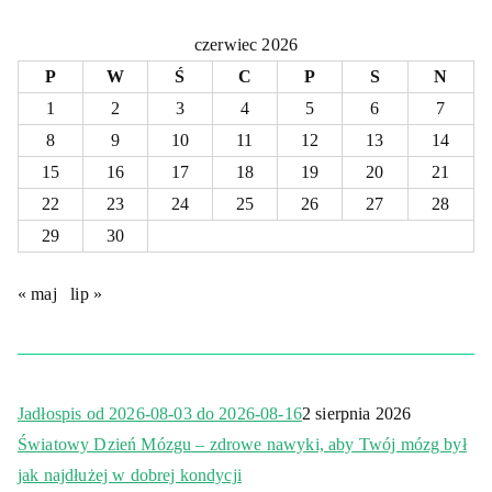
czerwiec 2026
P
W
Ś
C
P
S
N
1
2
3
4
5
6
7
8
9
10
11
12
13
14
15
16
17
18
19
20
21
22
23
24
25
26
27
28
29
30
« maj
lip »
Jadłospis od 2026-08-03 do 2026-08-16
2 sierpnia 2026
Światowy Dzień Mózgu – zdrowe nawyki, aby Twój mózg był
jak najdłużej w dobrej kondycji