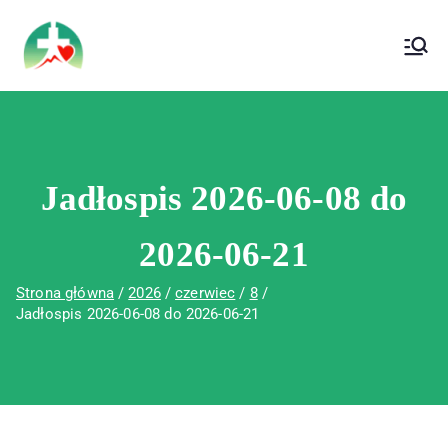
treści
Wojewódzki Szpital Specjalistyczny im. Św.
Wojewódzki Szpital Specjalistyczny im.
Rafała w Czerwonej Górze
Św. Rafała w Czerwonej Górze
Jadłospis 2026-06-08 do
2026-06-21
Strona główna
2026
czerwiec
8
Jadłospis 2026-06-08 do 2026-06-21