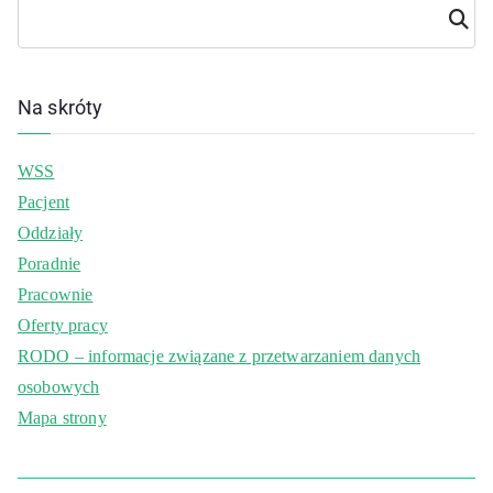
Szuka
j
Na skróty
WSS
Pacjent
Oddziały
Poradnie
Pracownie
Oferty pracy
RODO – informacje związane z przetwarzaniem danych
osobowych
Mapa strony