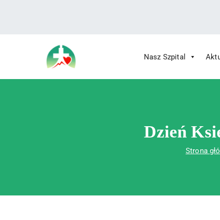
treści
Nasz Szpital
Akt
Wojewódzki Szpital Specjalistyczny im.
Wojewódzki Szpital Specjalistycz
Dzień Ksi
Strona gł