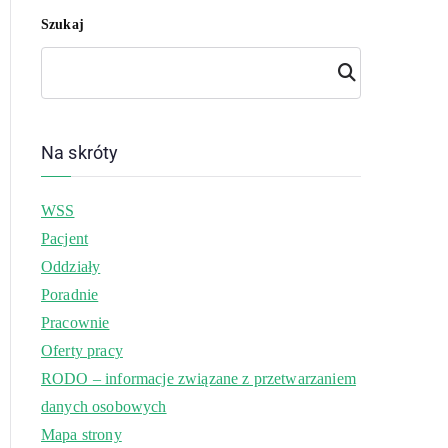
Szukaj
Szuk
aj
Na skróty
WSS
Pacjent
Oddziały
Poradnie
Pracownie
Oferty pracy
RODO – informacje związane z przetwarzaniem
danych osobowych
Mapa strony