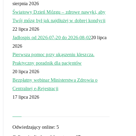
sierpnia 2026
Światowy Dzień Mózgu – zdrowe nawyki, aby
Twój mózg był jak najdłużej w dobrej kondycji
22 lipca 2026
Jadłospis od 2026-07-20 do 2026-08-02
20 lipca
2026
Pierwsza pomoc przy ukąszeniu kleszcza.
Praktyczny poradnik dla pacjentów
20 lipca 2026
Bezpłatny webinar Ministerstwa Zdrowia o
Centralnej e-Rejestracji
17 lipca 2026
Odwiedzający online:
5