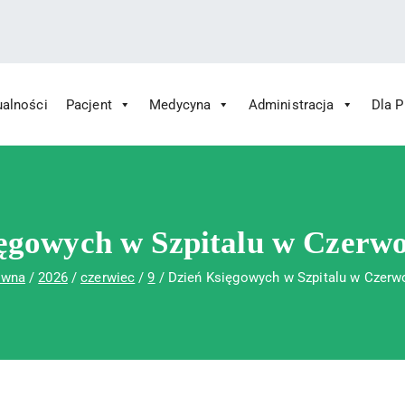
ualności
Pacjent
Medycyna
Administracja
Dla 
 Św. Rafała w Czerwonej Górze
ny im. Św. Rafała w Czerwonej Górze
ęgowych w Szpitalu w Czerw
ówna
2026
czerwiec
9
Dzień Księgowych w Szpitalu w Czerw