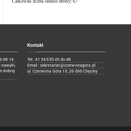
Całkowita liczba odsłon strony:
67
Kontakt
6-08-16
Tel.: 41 34 655 45 do 48
 nawyki,
Email : sekretariat@czerwonagora.pl
w dobrej
ul. Czerwona Góra 10, 26-060 Chęciny